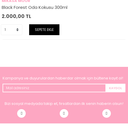
MİKASA MOOR
Black Forest Oda Kokusu 300ml
2.000,00
TL
SEPETE EKLE
Kampanya ve duyurulardan haberdar olmak için bültene kayıt ol!
KAYDOL
Bizi sosyal medyada takip et, fırsatlardan ilk senin haberin olsun!