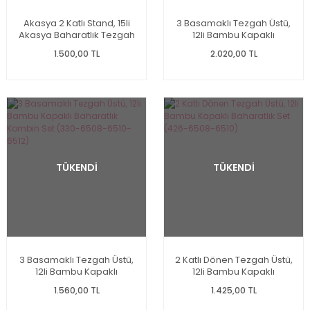
Akasya 2 Katlı Stand, 15li
3 Basamaklı Tezgah Üstü,
Akasya Baharatlık Tezgah
12li Bambu Kapaklı
Üstü Kombin Set (7b247-
Baharatlık (330-1348-1349-
1.500,00 TL
2.020,00 TL
7119009)
1350)
TÜKENDİ
TÜKENDİ
3 Basamaklı Tezgah Üstü,
2 Katlı Dönen Tezgah Üstü,
12li Bambu Kapaklı
12li Bambu Kapaklı
Baharatlık Kombin Set
Baharatlık Set (426-6508-
1.560,00 TL
1.425,00 TL
(330-6508-6510-6512)
6510)