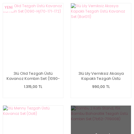
YENİ
3lü Olid Tezgah Üstü
3lü Lily Verniksiz Akasya
Kavanoz Kombin Set (1090-
Kapaklı Tezgah Üstü
Hj170-171-172)
Kavanoz Set (Bor011)
1.315,00 TL
990,00 TL