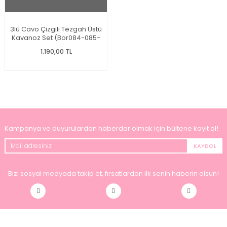
3lü Cavo Çizgili Tezgah Üstü
Kavanoz Set (Bor084-085-
086)
1.190,00 TL
Kampanya ve duyurulardan haberdar olmak için bültene kayıt ol!
KAYDOL
Bizi sosyal medyada takip et, fırsatlardan ilk senin haberin olsun!