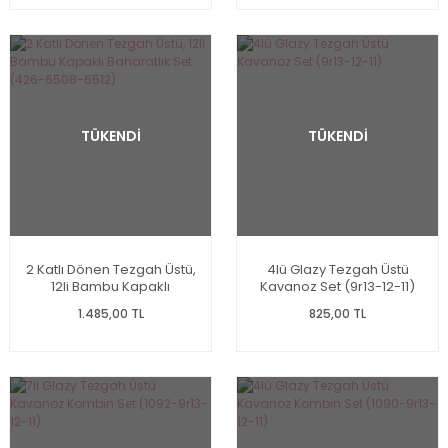
TÜKENDİ
TÜKENDİ
2 Katlı Dönen Tezgah Üstü,
4lü Glazy Tezgah Üstü
12li Bambu Kapaklı
Kavanoz Set (9r13-12-11)
Baharatlık Set (426-6508-
1.485,00 TL
825,00 TL
6512)