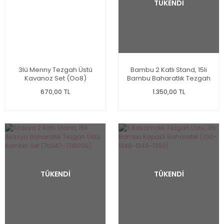
TÜKENDİ
3lü Menny Tezgah Üstü
Bambu 2 Katlı Stand, 15li
Kavanoz Set (Oo8)
Bambu Baharatlık Tezgah
Üstü Kombin Set (7b52-
670,00 TL
1.350,00 TL
7119008)
TÜKENDİ
TÜKENDİ