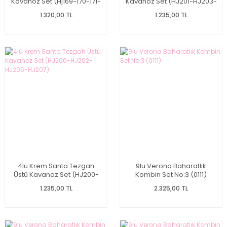
Kavanoz Set (Hj169-170-171-
Kavanoz Set (HJ201-HJ203-
172)
HJ204-HJ206)
1.320,00 TL
1.235,00 TL
4lü Krem Santa Tezgah
9lu Verona Baharatlık
Üstü Kavanoz Set (HJ200-
Kombin Set No:3 (0111)
HJ202-HJ205-HJ207)
1.235,00 TL
2.325,00 TL