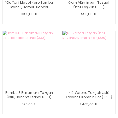
10lu Yeni Model Kare Bambu
Krem Alüminyum Tezgah
Standlı, Bambu Kapaklı
Üstü Kaşıklık (008)
Baharatlık Kombin Set
1.395,00 TL
550,00 TL
Bambu 3 Basamaklı Tezgah
4lü Verona Tezgah Üstü
Üstü, Baharat Standı (330)
Kavanoz Kombin Set (1090)
520,00 TL
1.465,00 TL