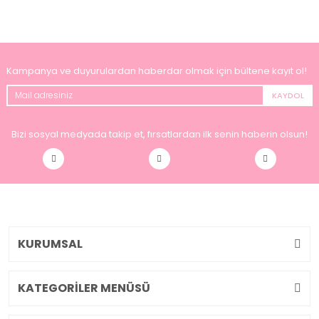
Kampanya ve duyurulardan haberdar olmak için bültene kayıt ol!
KAYDOL
Bizi sosyal medyada takip et, fırsatlardan ilk senin haberin olsun!
KURUMSAL
KATEGORİLER MENÜSÜ