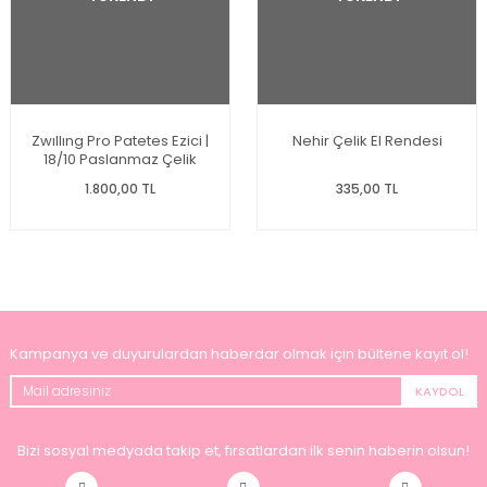
Zwıllıng Pro Patetes Ezici |
Nehir Çelik El Rendesi
18/10 Paslanmaz Çelik
371600010
1.800,00 TL
335,00 TL
Kampanya ve duyurulardan haberdar olmak için bültene kayıt ol!
KAYDOL
Bizi sosyal medyada takip et, fırsatlardan ilk senin haberin olsun!