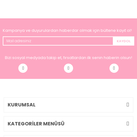
Kampanya ve duyurulardan haberdar olmak için bültene kayıt ol!
KAYDOL
Bizi sosyal medyada takip et, fırsatlardan ilk senin haberin olsun!
KURUMSAL
KATEGORİLER MENÜSÜ