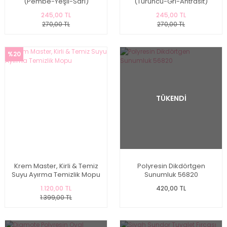
(Pembe-Yeşil-Sarı)
(Turuncu-Gri-Antrasit)
245,00 TL
245,00 TL
270,00 TL
270,00 TL
%20
TÜKENDİ
Krem Master, Kirli & Temiz
Polyresin Dikdörtgen
Suyu Ayırma Temizlik Mopu
Sunumluk 56820
1.120,00 TL
420,00 TL
1.399,00 TL