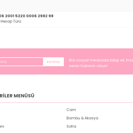
6 2001 5220 0006 2982 98
 Hesap Türü:
Bizi sosyal medyada takip et, fırsa
KAYDOL
senin haberin olsun!
RİLER MENÜSÜ
Cam
Bambu & Akasya
eni
Sofra