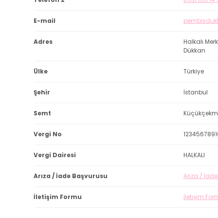
E-mail
pembisduk
Adres
Halkalı Mer
Dükkan
Ülke
Türkiye
Şehir
İstanbul
Semt
Küçükçekm
Vergi No
1234567891
Vergi Dairesi
HALKALI
Arıza / İade Başvurusu
Arıza / İad
İletişim Formu
İletişim Fo