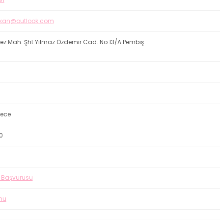
kan@outlook.com
kez Mah. Şht Yılmaz Özdemir Cad. No 13/A Pembiş
ece
0
e Başvurusu
rmu