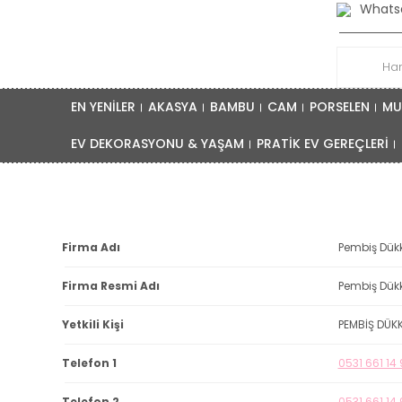
Whatsa
EN YENİLER
AKASYA
BAMBU
CAM
PORSELEN
MU
EV DEKORASYONU & YAŞAM
PRATİK EV GEREÇLERİ
Firma Adı
Pembiş Dük
Firma Resmi Adı
Pembiş Dük
Yetkili Kişi
PEMBİŞ DÜK
Telefon 1
0531 661 14 
Telefon 2
0531 661 14 