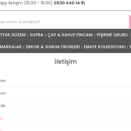
pp İletişim (10.00 - 19.00)
0530 040 14 91
TFAK DÜZENİ
SOFRA
ÇAY & KAHVE FİNCANI
PİŞİRME GRUBU
MARKALAR
DEKOR & SUNUM ÜRÜNLERİ
EMAYE KOLEKSİYONU
İletişim
kan
kan
KAN
91
91