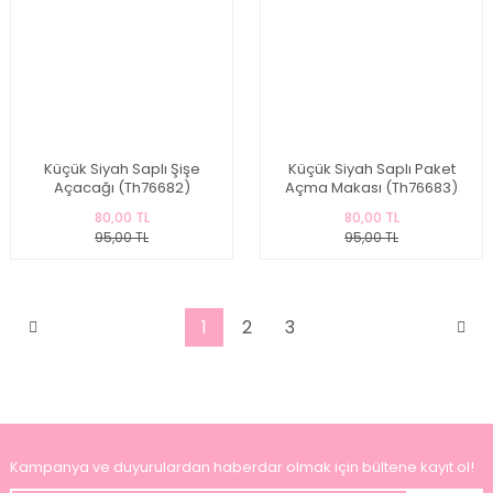
Küçük Siyah Saplı Şişe
Küçük Siyah Saplı Paket
Açacağı (Th76682)
Açma Makası (Th76683)
80,00 TL
80,00 TL
95,00 TL
95,00 TL
1
2
3
Kampanya ve duyurulardan haberdar olmak için bültene kayıt ol!