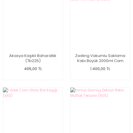
Akasya Kaşıklı Baharatlık
Zwıllıng Vakumlu Saklama
(7b225)
Kabı Büyük 2000ml Cam
1009479 Fresh & Save
405,00 TL
1.400,00 TL