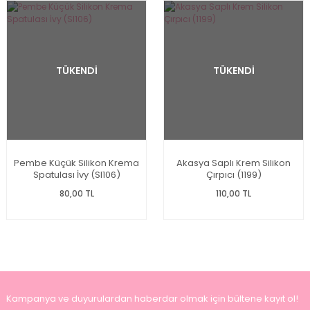
TÜKENDİ
TÜKENDİ
Pembe Küçük Silikon Krema
Akasya Saplı Krem Silikon
Spatulası İvy (Sl106)
Çırpıcı (1199)
80,00 TL
110,00 TL
Kampanya ve duyurulardan haberdar olmak için bültene kayıt ol!