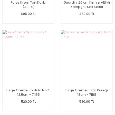
Falez Krem Tart Kalıbı
Guardini 26 cm Kırmızı Altlıklı
(4004)
Kelepçeli Kek Kalıbı
695,00 TL
470,00 TL
Pirge Creme Spatula No. 5
Pirge Creme Pizza Küreği
13,5cm - 71155
18cm - 71181
520,00 TL
530,00 TL