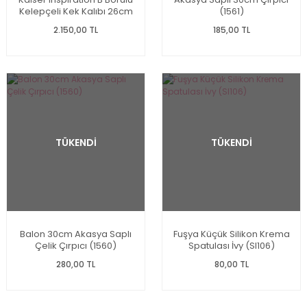
Kelepçeli Kek Kalıbı 26cm
(1561)
2.150,00 TL
185,00 TL
TÜKENDİ
TÜKENDİ
Balon 30cm Akasya Saplı
Fuşya Küçük Silikon Krema
Çelik Çırpıcı (1560)
Spatulası İvy (Sl106)
280,00 TL
80,00 TL