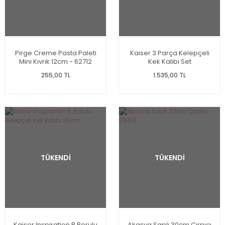
Pirge Creme Pasta Paleti
Kaiser 3 Parça Kelepçeli
Mini Kıvrık 12cm - 62712
Kek Kalıbı Set
255,00 TL
1.535,00 TL
TÜKENDİ
TÜKENDİ
Kaiser Inspiration B Borulu
Akasya Saplı 30cm Çırpıcı