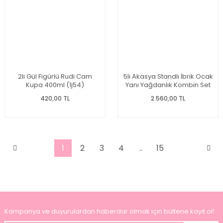
2li Gül Figürlü Rudi Cam
5li Akasya Standlı İbrik Ocak
Kupa 400ml (1j54)
Yanı Yağdanlık Kombin Set
37
420,00 TL
2.560,00 TL
1
2
3
4
..
15
Kampanya ve duyurulardan haberdar olmak için bültene kayıt ol!