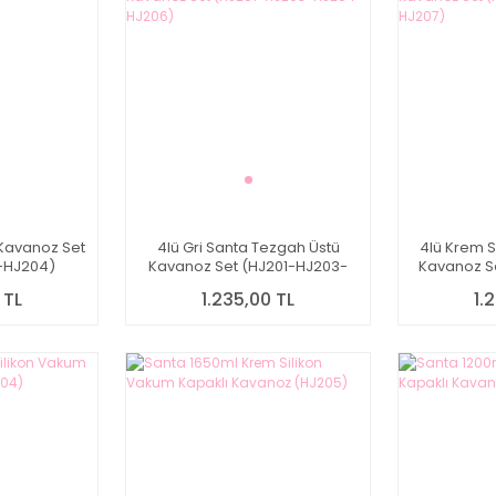
k Kavanoz Set
4lü Gri Santa Tezgah Üstü
4lü Krem 
-HJ204)
Kavanoz Set (HJ201-HJ203-
Kavanoz S
HJ204-HJ206)
HJ2
 TL
1.235,00 TL
1.