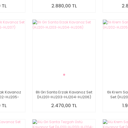
)
 TL
2.880,00 TL
2.
zak Kavanoz
8li Gri Santa Erzak Kavanoz Set
6lı Krem S
202-HJ205-
(HJ201-HJ203-HJ204-HJ206)
Set (HJ2
)
 TL
2.470,00 TL
1.