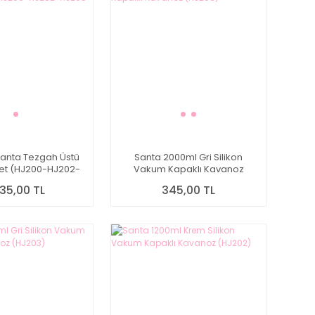
Santa Tezgah Üstü
Santa 2000ml Gri Silikon
et (HJ200-HJ202-
Vakum Kapaklı Kavanoz
05-HJ207)
(HJ206)
235,00 TL
345,00 TL