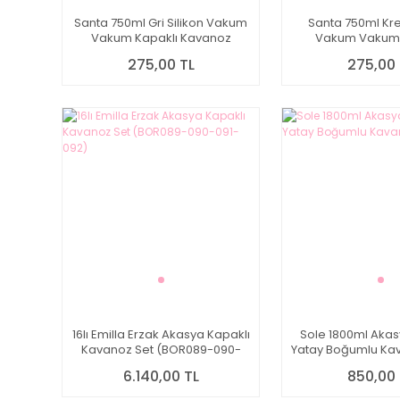
Santa 750ml Gri Silikon Vakum
Santa 750ml Kre
Vakum Kapaklı Kavanoz
Vakum Vakum 
(HJ201)
Kavanoz (H
275,00 TL
275,00 
16lı Emilla Erzak Akasya Kapaklı
Sole 1800ml Akas
Kavanoz Set (BOR089-090-
Yatay Boğumlu Kav
091-092)
6.140,00 TL
850,00 