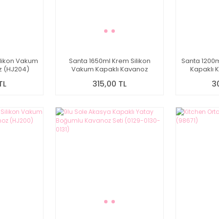
ilikon Vakum
Santa 1650ml Krem Silikon
Santa 1200m
z (HJ204)
Vakum Kapaklı Kavanoz
Kapaklı 
(HJ205)
TL
315,00 TL
3