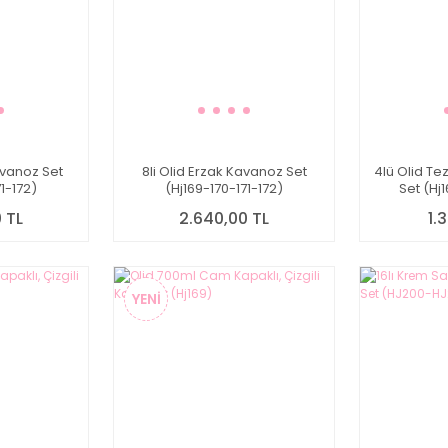
avanoz Set
8li Olid Erzak Kavanoz Set
4lü Olid T
1-172)
(Hj169-170-171-172)
Set (Hj
 TL
2.640,00 TL
1.
YENİ