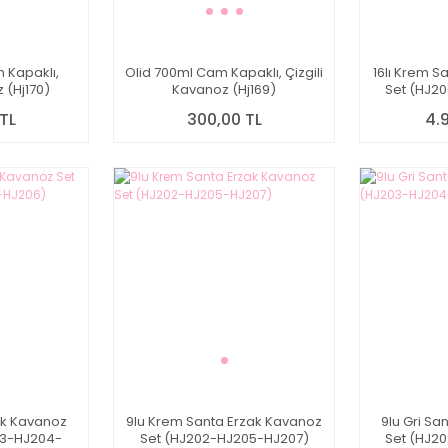
 Kapaklı,
Olid 700ml Cam Kapaklı, Çizgili
16lı Krem S
 (Hj170)
Kavanoz (Hj169)
Set (HJ2
TL
300,00 TL
4.
zak Kavanoz
9lu Krem Santa Erzak Kavanoz
9lu Gri Sa
03-HJ204-
Set (HJ202-HJ205-HJ207)
Set (HJ2