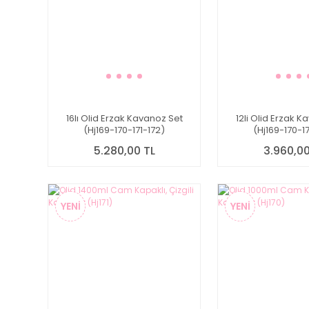
16lı Olid Erzak Kavanoz Set
12li Olid Erzak K
(Hj169-170-171-172)
(Hj169-170-17
5.280,00 TL
3.960,00
YENİ
YENİ