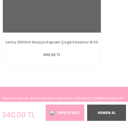
Lenny 3000ml Akasya Kapaklı Çizgili Kavanoz 9r33
660,00 TL
Kampanya ve duyurulardan haberdar olmak için bültene kayıt ol!
KAYDOL
340,00 TL
SEPETE EKLE
HEMEN AL
Bizi sosyal medyada takip et, fırsatlardan ilk senin haberin olsun!