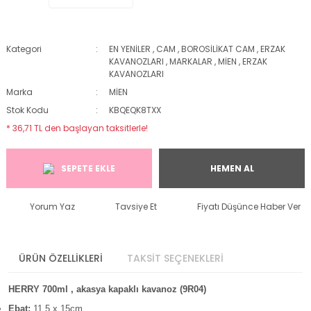
Kategori
EN YENİLER
,
CAM
,
BOROSİLİKAT CAM
,
ERZAK
KAVANOZLARI
,
MARKALAR
,
MİEN
,
ERZAK
KAVANOZLARI
Marka
MİEN
Stok Kodu
KBQEQK8TXX
* 36,71 TL den başlayan taksitlerle!
SEPETE EKLE
HEMEN AL
Yorum Yaz
Tavsiye Et
Fiyatı Düşünce Haber Ver
ÜRÜN ÖZELLİKLERİ
TAKSİT SEÇENEKLERİ
HERRY 700ml , akasya kapaklı kavanoz (9R04)
Ebat:
11.5 x 15cm