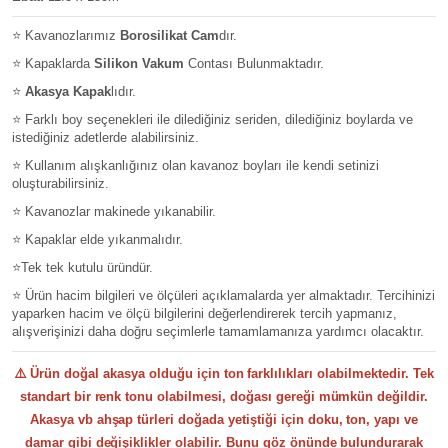
⭐ Kavanozlarımız
Borosilikat Cam
dır.
⭐ Kapaklarda
Silikon Vakum
Contası Bulunmaktadır.
⭐
Akasya Kapak
lıdır.
⭐ Farklı boy seçenekleri ile dilediğiniz seriden, dilediğiniz boylarda ve
istediğiniz adetlerde alabilirsiniz.
⭐ Kullanım alışkanlığınız olan kavanoz boyları ile kendi setinizi
oluşturabilirsiniz.
⭐ Kavanozlar makinede yıkanabilir.
⭐ Kapaklar elde yıkanmalıdır.
⭐
Tek tek kutulu üründür.
⭐ Ürün hacim bilgileri ve ölçüleri açıklamalarda yer almaktadır. Tercihinizi
yaparken hacim ve ölçü bilgilerini değerlendirerek tercih yapmanız,
alışverişinizi daha doğru seçimlerle tamamlamanıza yardımcı olacaktır.
⚠️
Ürün doğal akasya olduğu için ton farklılıkları olabilmektedir. Tek
standart bir renk tonu olabilmesi, doğası gereği mümkün değildir.
Akasya vb ahşap türleri doğada yetiştiği için doku, ton, yapı ve
damar gibi değişiklikler olabilir. Bunu göz önünde bulundurarak