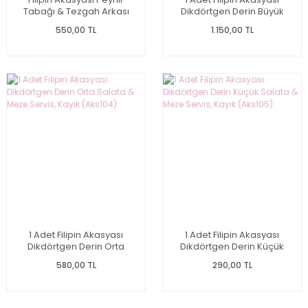
Tabağı & Tezgah Arkası
Dikdörtgen Derin Büyük
Pano (Aks135)
Salata Servis & Meyvelik
550,00 TL
1.150,00 TL
Kayık (Aks103)
1 Adet Filipin Akasyası
1 Adet Filipin Akasyası
Dikdörtgen Derin Orta
Dikdörtgen Derin Küçük
Salata & Meze Servis, Kayık
Salata & Meze Servis, Kayık
580,00 TL
290,00 TL
(Aks104)
(Aks105)