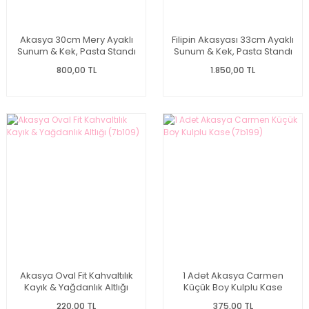
Akasya 30cm Mery Ayaklı
Filipin Akasyası 33cm Ayaklı
Sunum & Kek, Pasta Standı
Sunum & Kek, Pasta Standı
(7b142)
(Aks107)
800,00 TL
1.850,00 TL
Akasya Oval Fit Kahvaltılık
1 Adet Akasya Carmen
Kayık & Yağdanlık Altlığı
Küçük Boy Kulplu Kase
(7b109)
(7b199)
220,00 TL
375,00 TL