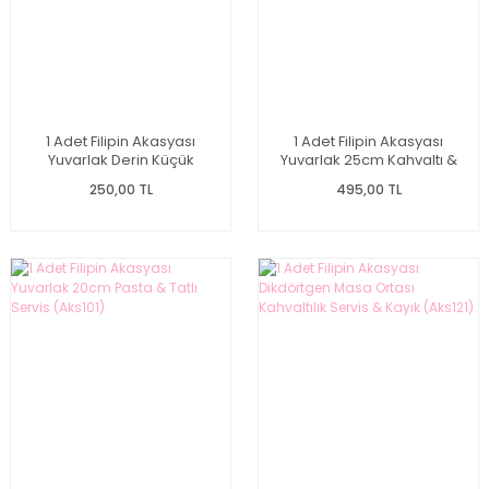
1 Adet Filipin Akasyası
1 Adet Filipin Akasyası
Yuvarlak Derin Küçük
Yuvarlak 25cm Kahvaltı &
Çerezlik & Kase (Aks123)
Yemek Servis (Aks102)
250,00 TL
495,00 TL