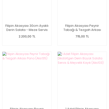
Filipin Akasyası 30cm Ayaklı
Filipin Akasyası Peynir
Derin Salata - Meze Servis
Tabağı & Tezgah Arkası
& Meyvelik (Aks145)
Pano (Aks136)
2.200,00 TL
715,00 TL
Filipin Akasyası Peynir
1 Adet Filipin Akasyası