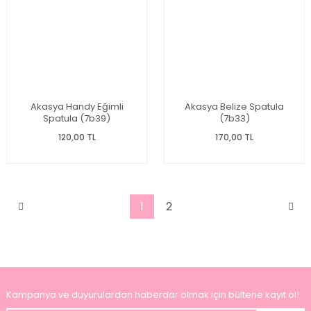
Akasya Handy Eğimli
Akasya Belize Spatula
Spatula (7b39)
(7b33)
120,00 TL
170,00 TL
1
2
Kampanya ve duyurulardan haberdar olmak için bültene kayıt ol!