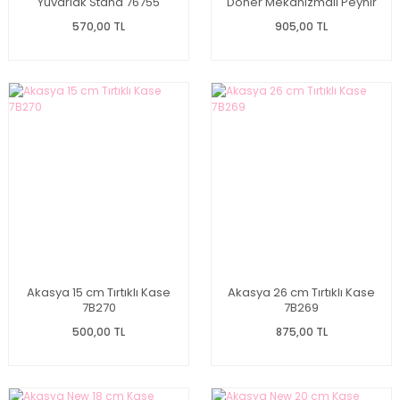
Yuvarlak Stand 76755
Döner Mekanizmalı Peynir
Tabağı 7B256
570,00 TL
905,00 TL
Akasya 15 cm Tırtıklı Kase
Akasya 26 cm Tırtıklı Kase
7B270
7B269
500,00 TL
875,00 TL