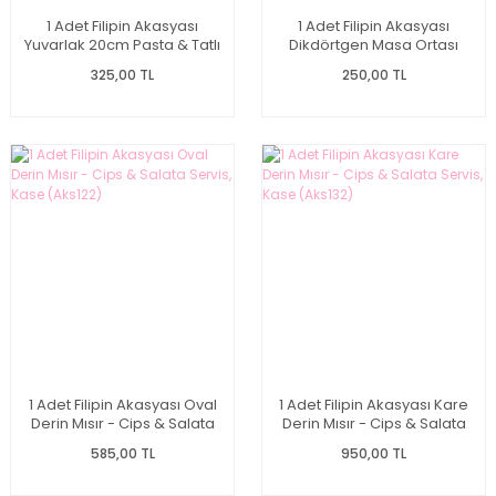
1 Adet Filipin Akasyası
1 Adet Filipin Akasyası
Yuvarlak 20cm Pasta & Tatlı
Dikdörtgen Masa Ortası
Servis (Aks101)
Kahvaltılık Servis & Kayık
325,00 TL
250,00 TL
(Aks121)
1 Adet Filipin Akasyası Oval
1 Adet Filipin Akasyası Kare
Derin Mısır - Cips & Salata
Derin Mısır - Cips & Salata
Servis, Kase (Aks122)
Servis, Kase (Aks132)
585,00 TL
950,00 TL