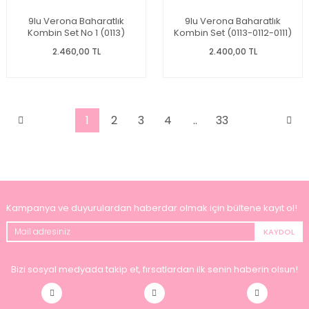
9lu Verona Baharatlık
9lu Verona Baharatlık
Kombin Set No 1 (0113)
Kombin Set (0113-0112-0111)
2.460,00 TL
2.400,00 TL
1
2
3
4
..
33
Kampanya ve duyurulardan haberdar olmak için bültene kayıt ol!
KAYDOL
Bizi sosyal medyada takip et, fırsatlardan ilk senin haberin olsun!