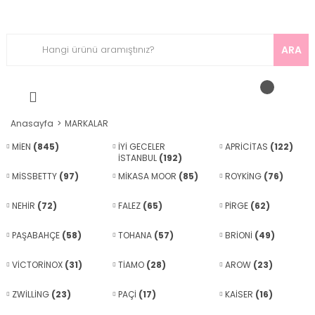
ARA
Anasayfa
MARKALAR
MİEN
(845)
İYİ GECELER
APRİCİTAS
(122)
İSTANBUL
(192)
MİSSBETTY
(97)
MİKASA MOOR
(85)
ROYKİNG
(76)
NEHİR
(72)
FALEZ
(65)
PİRGE
(62)
PAŞABAHÇE
(58)
TOHANA
(57)
BRİONİ
(49)
VİCTORİNOX
(31)
TİAMO
(28)
AROW
(23)
ZWİLLİNG
(23)
PAÇİ
(17)
KAİSER
(16)