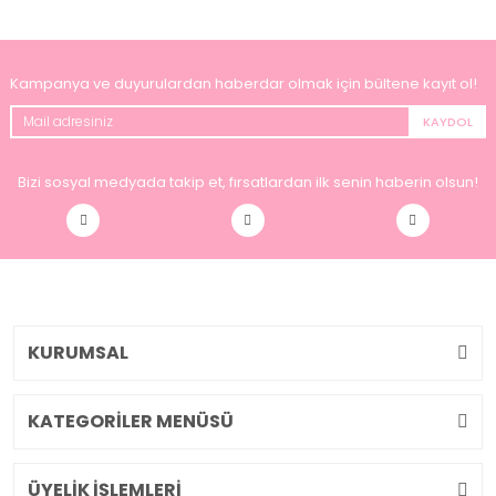
Kampanya ve duyurulardan haberdar olmak için bültene kayıt ol!
KAYDOL
Bizi sosyal medyada takip et, fırsatlardan ilk senin haberin olsun!
KURUMSAL
KATEGORİLER MENÜSÜ
ÜYELİK İŞLEMLERİ