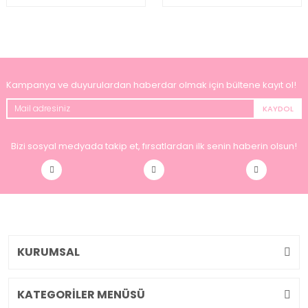
Kampanya ve duyurulardan haberdar olmak için bültene kayıt ol!
KAYDOL
Bizi sosyal medyada takip et, fırsatlardan ilk senin haberin olsun!
KURUMSAL
KATEGORİLER MENÜSÜ