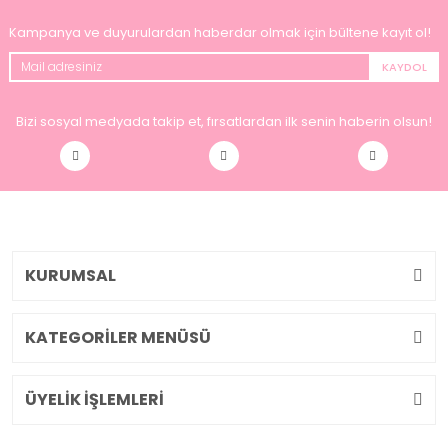
Kampanya ve duyurulardan haberdar olmak için bültene kayıt ol!
KAYDOL
Bizi sosyal medyada takip et, fırsatlardan ilk senin haberin olsun!
KURUMSAL
KATEGORİLER MENÜSÜ
ÜYELİK İŞLEMLERİ