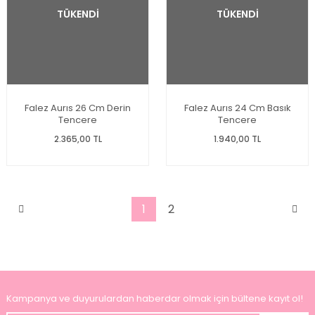
TÜKENDİ
TÜKENDİ
Falez Aurıs 26 Cm Derin
Falez Aurıs 24 Cm Basık
Tencere
Tencere
2.365,00 TL
1.940,00 TL
1
2
Kampanya ve duyurulardan haberdar olmak için bültene kayıt ol!