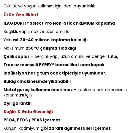
Günlük ve yoğun kullanım için ideal dayanıklılık
Ürün Özellikleri
ILAG DURIT® Select Pro Non-Stick PREMIUM kaplama
Sağlıklı, yapışmaz ve uzun ömürlü
Yaklaşık
30–40 mikron kaplama kalınlığı
Maksimum
250°C çalışma sıcaklığı
Çelik saplar
– perçinli yapı, uzun ömürlü ve dengeli tutuş
Fransız menşeili PYREX® borosilikat cam kapak
İndüksiyon hariç tüm ocak tipleriyle uyumludur.
Bulaşık makinesinde yıkanabilir
Metal gereç kullanımı önerilmez
– kaplama performansının
korunması için
2 yıl garantili
Sağlık & Gıda Güvenliği
PFOA, PFOS / PFAS içermez
Kurşun, kadmiyum gibi
zararlı ağır metaller içermez