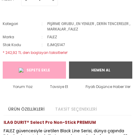
Kategori
PİŞİRME GRUBU
,
EN YENİLER
,
DERİN TENCERELER
,
MARKALAR
,
FALEZ
Marka
FALEZ
Stok Kodu
EJMQS147
* 242,92 TL den başlayan taksitlerle!
SEPETE EKLE
HEMEN AL
Yorum Yaz
Tavsiye Et
Fiyatı Düşünce Haber Ver
ÜRÜN ÖZELLİKLERİ
TAKSİT SEÇENEKLERİ
ILAG DURIT® Select Pro Non-Stick PREMIUM
FALEZ güvencesiyle üretilen Black Line Serisi, dünya çapında