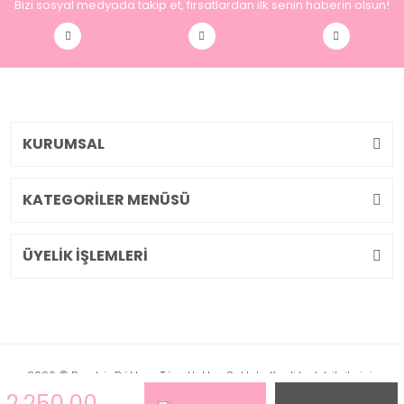
Bizi sosyal medyada takip et, fırsatlardan ilk senin haberin olsun!
KURUMSAL
KATEGORİLER MENÜSÜ
ÜYELİK İŞLEMLERİ
2026 © Pembiş Dükkan. Tüm Hakları Saklıdır. Kredi kartı bilgileriniz
256bit SSL sertifikası ile korunmaktadır.
2.250,00