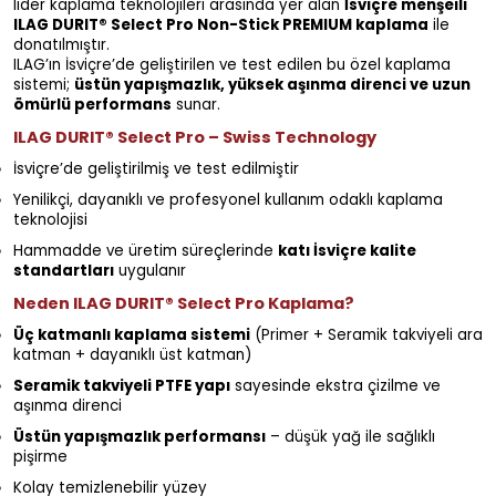
lider kaplama teknolojileri arasında yer alan
İsviçre menşeili
ILAG DURIT® Select Pro Non-Stick PREMIUM kaplama
ile
donatılmıştır.
ILAG’ın İsviçre’de geliştirilen ve test edilen bu özel kaplama
sistemi;
üstün yapışmazlık, yüksek aşınma direnci ve uzun
ömürlü performans
sunar.
ILAG DURIT® Select Pro – Swiss Technology
İsviçre’de geliştirilmiş ve test edilmiştir
Yenilikçi, dayanıklı ve profesyonel kullanım odaklı kaplama
teknolojisi
Hammadde ve üretim süreçlerinde
katı İsviçre kalite
standartları
uygulanır
Neden ILAG DURIT® Select Pro Kaplama?
Üç katmanlı kaplama sistemi
(Primer + Seramik takviyeli ara
katman + dayanıklı üst katman)
Seramik takviyeli PTFE yapı
sayesinde ekstra çizilme ve
aşınma direnci
Üstün yapışmazlık performansı
– düşük yağ ile sağlıklı
pişirme
Kolay temizlenebilir yüzey