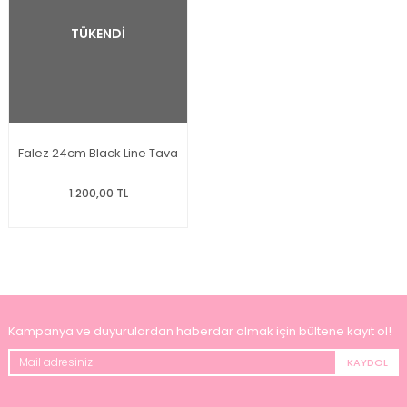
TÜKENDİ
Falez 24cm Black Line Tava
1.200,00 TL
Kampanya ve duyurulardan haberdar olmak için bültene kayıt ol!
KAYDOL