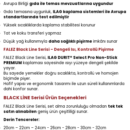
Avrupa Birliği
gıda ile temas mevzuatlarına uygundur
Gıda temasına uygunluk,
ILAG kaplama sistemleri ile Avrupa
standartlarında test edilmiştir
Yüksek sıcaklıklarda kaplama stabilitesi korunur
Tat ve koku transferi yapmaz
Düşük yağ kullanımıyla
daha sağlıklı pişirme
imkânı sunar
FALEZ Black Line Serisi – Dengeli Isı, Kontrollü Pişirme
FALEZ Black Line Serisi,
ILAG DURIT® Select Pro Non-Stick
PREMIUM
kaplaması sayesinde ısıyı yüzeye dengeli şekilde
yayar.
Bu sayede yemekler doğru sıcaklıkta, kontrollü ve homojen
biçimde pişer.
Hafif yapısı ve ergonomik tasarımı ile uzun süreli kullanımlarda
dahi konfor sunar.
BLACK LİNE Serisi Ürün Seçenekleri
FALEZ Black Line Serisi, set alma zorunluluğu olmadan
tek tek
satın alınabilen
geniş ürün çeşitliliği sunar.
Derin Tencereler:
20cm – 22cm – 24cm - 26cm - 28cm - 30cm - 32cm