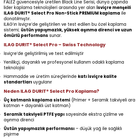
FALEZ güvencesiyle üretilen Black Line Serisi, dünya çapında
lider kaplama teknolojileri arasında yer alan
İsviçre menşeili
ILAG DURIT® Select Pro Non-Stick PREMIUM kaplama
ile
donatılmıştır.
ILAG’ın İsviçre’de geliştirilen ve test edilen bu özel kaplama
sistemi;
üstün yapışmazlık, yüksek aşınma direnci ve uzun
ömürlü performans
sunar.
ILAG DURIT® Select Pro – Swiss Technology
İsviçre’de geliştirilmiş ve test edilmiştir
Yenilikçi, dayanıklı ve profesyonel kullanım odaklı kaplama
teknolojisi
Hammadde ve üretim süreçlerinde
katı İsviçre kalite
standartları
uygulanır
Neden ILAG DURIT® Select Pro Kaplama?
Üç katmanlı kaplama sistemi
(Primer + Seramik takviyeli ara
katman + dayanıklı üst katman)
Seramik takviyeli PTFE yapı
sayesinde ekstra çizilme ve
aşınma direnci
Üstün yapışmazlık performansı
– düşük yağ ile sağlıklı
pişirme