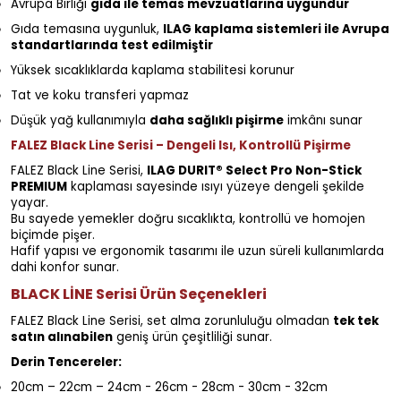
Avrupa Birliği
gıda ile temas mevzuatlarına uygundur
Gıda temasına uygunluk,
ILAG kaplama sistemleri ile Avrupa
standartlarında test edilmiştir
Yüksek sıcaklıklarda kaplama stabilitesi korunur
Tat ve koku transferi yapmaz
Düşük yağ kullanımıyla
daha sağlıklı pişirme
imkânı sunar
FALEZ Black Line Serisi – Dengeli Isı, Kontrollü Pişirme
FALEZ Black Line Serisi,
ILAG DURIT® Select Pro Non-Stick
PREMIUM
kaplaması sayesinde ısıyı yüzeye dengeli şekilde
yayar.
Bu sayede yemekler doğru sıcaklıkta, kontrollü ve homojen
biçimde pişer.
Hafif yapısı ve ergonomik tasarımı ile uzun süreli kullanımlarda
dahi konfor sunar.
BLACK LİNE Serisi Ürün Seçenekleri
FALEZ Black Line Serisi, set alma zorunluluğu olmadan
tek tek
satın alınabilen
geniş ürün çeşitliliği sunar.
Derin Tencereler:
20cm – 22cm – 24cm - 26cm - 28cm - 30cm - 32cm