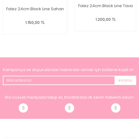
Falez 24cm Black Line Tava
Falez 24cm Black Lıne Sahan
1.200,00 TL
1.150,00 TL
Kampanya ve duyurulardan haberdar olmak için bültene kayıt ol!
KAYDOL
Bizi sosyal medyada takip et, fırsatlardan ilk senin haberin olsun!