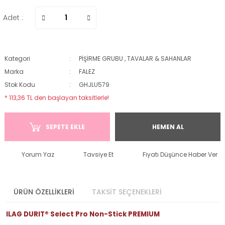
Adet :
Kategori
PİŞİRME GRUBU
,
TAVALAR & SAHANLAR
Marka
FALEZ
Stok Kodu
GHJLU579
* 113,36 TL den başlayan taksitlerle!
SEPETE EKLE
HEMEN AL
Yorum Yaz
Tavsiye Et
Fiyatı Düşünce Haber Ver
ÜRÜN ÖZELLİKLERİ
TAKSİT SEÇENEKLERİ
ILAG DURIT® Select Pro Non-Stick PREMIUM