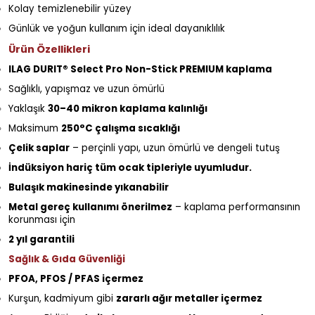
Kolay temizlenebilir yüzey
Günlük ve yoğun kullanım için ideal dayanıklılık
Ürün Özellikleri
ILAG DURIT® Select Pro Non-Stick PREMIUM kaplama
Sağlıklı, yapışmaz ve uzun ömürlü
Yaklaşık
30–40 mikron kaplama kalınlığı
Maksimum
250°C çalışma sıcaklığı
Çelik saplar
– perçinli yapı, uzun ömürlü ve dengeli tutuş
İndüksiyon hariç tüm ocak tipleriyle uyumludur.
Bulaşık makinesinde yıkanabilir
Metal gereç kullanımı önerilmez
– kaplama performansının
korunması için
2 yıl garantili
Sağlık & Gıda Güvenliği
PFOA, PFOS / PFAS içermez
Kurşun, kadmiyum gibi
zararlı ağır metaller içermez