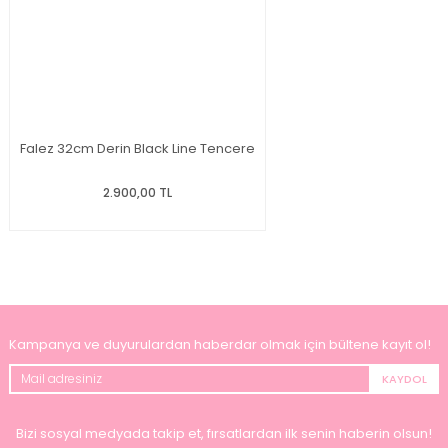
Falez 32cm Derin Black Line Tencere
2.900,00 TL
Kampanya ve duyurulardan haberdar olmak için bültene kayıt ol!
KAYDOL
Bizi sosyal medyada takip et, fırsatlardan ilk senin haberin olsun!