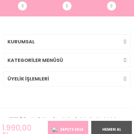
KURUMSAL
KATEGORİLER MENÜSÜ
ÜYELİK İŞLEMLERİ
2026 © Pembiş Dükkan. Tüm Hakları Saklıdır. Kredi kartı bilgileriniz
256bit SSL sertifikası ile korunmaktadır.
1.990,00
SEPETE EKLE
HEMEN AL