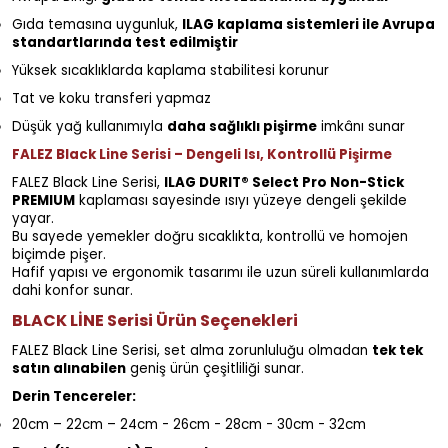
Gıda temasına uygunluk,
ILAG kaplama sistemleri ile Avrupa
standartlarında test edilmiştir
Yüksek sıcaklıklarda kaplama stabilitesi korunur
Tat ve koku transferi yapmaz
Düşük yağ kullanımıyla
daha sağlıklı pişirme
imkânı sunar
FALEZ Black Line Serisi – Dengeli Isı, Kontrollü Pişirme
FALEZ Black Line Serisi,
ILAG DURIT® Select Pro Non-Stick
PREMIUM
kaplaması sayesinde ısıyı yüzeye dengeli şekilde
yayar.
Bu sayede yemekler doğru sıcaklıkta, kontrollü ve homojen
biçimde pişer.
Hafif yapısı ve ergonomik tasarımı ile uzun süreli kullanımlarda
dahi konfor sunar.
BLACK LİNE Serisi Ürün Seçenekleri
FALEZ Black Line Serisi, set alma zorunluluğu olmadan
tek tek
satın alınabilen
geniş ürün çeşitliliği sunar.
Derin Tencereler:
20cm – 22cm – 24cm - 26cm - 28cm - 30cm - 32cm