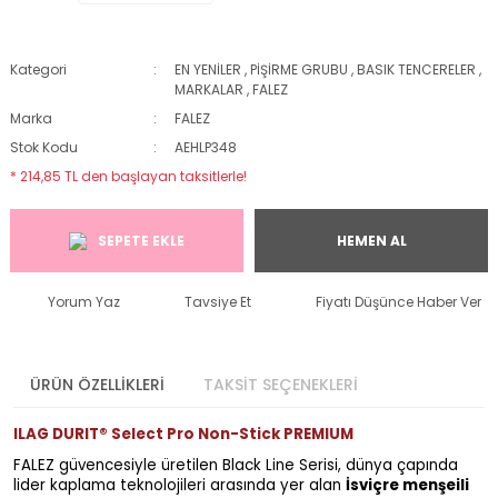
Kategori
EN YENİLER
,
PİŞİRME GRUBU
,
BASIK TENCERELER
,
MARKALAR
,
FALEZ
Marka
FALEZ
Stok Kodu
AEHLP348
* 214,85 TL den başlayan taksitlerle!
SEPETE EKLE
HEMEN AL
Yorum Yaz
Tavsiye Et
Fiyatı Düşünce Haber Ver
ÜRÜN ÖZELLİKLERİ
TAKSİT SEÇENEKLERİ
ILAG DURIT® Select Pro Non-Stick PREMIUM
FALEZ güvencesiyle üretilen Black Line Serisi, dünya çapında
lider kaplama teknolojileri arasında yer alan
İsviçre menşeili