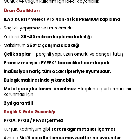
Günlük ve yoğun kullanım için ideal dayanıklılık
Ürün Özellikleri
ILAG DURIT® Select Pro Non-Stick PREMIUM kaplama
Sağlıklı, yapışmaz ve uzun ömürlü
Yaklaşık
30–40 mikron kaplama kalınlığı
Maksimum
250°C çalışma sıcaklığı
Çelik saplar
– perçinli yapı, uzun ömürlü ve dengeli tutuş
Fransız menşeili PYREX® borosilikat cam kapak
İndüksiyon hariç tüm ocak tipleriyle uyumludur.
Bulaşık makinesinde yıkanabilir
Metal gereç kullanımı önerilmez
– kaplama performansının
korunması için
2 yıl garantili
Sağlık & Gıda Güvenliği
PFOA, PFOS / PFAS içermez
Kurşun, kadmiyum gibi
zararlı ağır metaller içermez
Avrupa Birliği
gıda ile temas mevzuatlarına uygundur