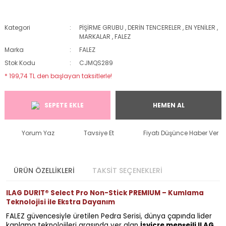
Kategori
PİŞİRME GRUBU
,
DERİN TENCERELER
,
EN YENİLER
,
MARKALAR
,
FALEZ
Marka
FALEZ
Stok Kodu
CJMQS289
* 199,74 TL den başlayan taksitlerle!
SEPETE EKLE
HEMEN AL
Yorum Yaz
Tavsiye Et
Fiyatı Düşünce Haber Ver
ÜRÜN ÖZELLİKLERİ
TAKSİT SEÇENEKLERİ
ILAG DURIT® Select Pro Non-Stick PREMIUM – Kumlama
Teknolojisi ile Ekstra Dayanım
FALEZ güvencesiyle üretilen Pedra Serisi, dünya çapında lider
kaplama teknolojileri arasında yer alan
İsviçre menşeili ILAG