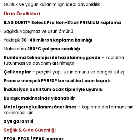
Günlük ve yoğun kullanım için ideal dayanıklılık
Ürün Özellikleri
ILAG DURIT® Select Pro Non-Stick PREMIUM kaplama
Sağlıklı, yapışmaz ve uzun ömürlü
Yaklaşık
30–40 mikron kaplama kalınlığı
Maksimum
250°C çalışma sıcaklığı
Kumlama teknolojisi ile hazırlanmış gövde
– kaplama
tutunması ve dayanım artırılmıştır
Çelik saplar
– perçinli yapı, uzun ömürlü ve dengeli tutuş
Fransız menşeili PYREX® borosilikat cam kapak
İndüksiyon dahil tüm ocak tipleriyle uyumlu
Bulaşık makinesinde yıkanabilir
Metal gereç kullanımı önerilmez
– kaplama performansının
korunması için
2 yıl garantili
Sağlık & Gıda Güvenliği
PFOA, PFOS / PFAS içermez