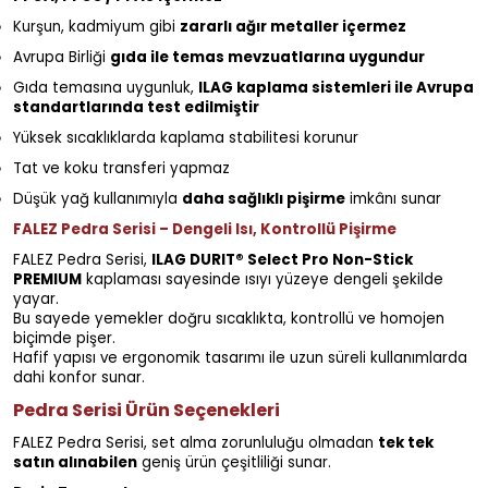
Kurşun, kadmiyum gibi
zararlı ağır metaller içermez
Avrupa Birliği
gıda ile temas mevzuatlarına uygundur
Gıda temasına uygunluk,
ILAG kaplama sistemleri ile Avrupa
standartlarında test edilmiştir
Yüksek sıcaklıklarda kaplama stabilitesi korunur
Tat ve koku transferi yapmaz
Düşük yağ kullanımıyla
daha sağlıklı pişirme
imkânı sunar
FALEZ Pedra Serisi – Dengeli Isı, Kontrollü Pişirme
FALEZ Pedra Serisi,
ILAG DURIT® Select Pro Non-Stick
PREMIUM
kaplaması sayesinde ısıyı yüzeye dengeli şekilde
yayar.
Bu sayede yemekler doğru sıcaklıkta, kontrollü ve homojen
biçimde pişer.
Hafif yapısı ve ergonomik tasarımı ile uzun süreli kullanımlarda
dahi konfor sunar.
Pedra Serisi Ürün Seçenekleri
FALEZ Pedra Serisi, set alma zorunluluğu olmadan
tek tek
satın alınabilen
geniş ürün çeşitliliği sunar.