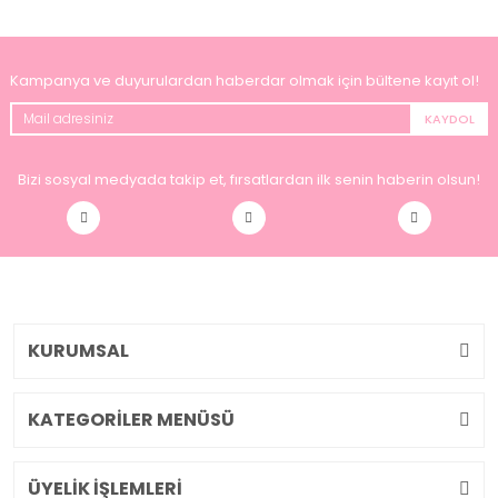
Kampanya ve duyurulardan haberdar olmak için bültene kayıt ol!
KAYDOL
Bizi sosyal medyada takip et, fırsatlardan ilk senin haberin olsun!
KURUMSAL
KATEGORİLER MENÜSÜ
ÜYELİK İŞLEMLERİ