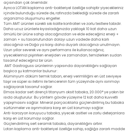
açısından çok önemlidir.
Ayrıca LOTAN kaplama anti-bakteriyel özelliğe sahiptir yiyecekleriniz
içinde bulunduğu sürede de, rafınızda beklediği sürede de zararlı
organizma oluşumunu engeller.
Tüm AMT ürünleri sürekli sıkı kalite kontrolleri ve zorlu testlere tabidir.
Daha ucuz ürünlerle kıyasladığınızda yaklaşık 10 kat daha uzun
ömürlü bir ürüne sahip olacağınızdan ve elde edeceğiniz enerji +
zaman + su tasarrufundan dolayı uzun vadede daha karlı
olacağınızı ve Doğa ya karşı daha duyarlı olacağınızı unutmayın.
Uzun yıllar severek ve aynı performans ile kullanacağınız,
yiyeceklerinizi pişirirken enerjiden ve zamandan, temizlerken sudan
tasarruf edeceğiniz bir ürün.
AMT Gastroguss ürünlerinin yapısında dayanıklılığını sağlayan
başlıca şu katmanlar bulunur :
Alüminyum döküm termik taban, enerji verimliliğini en üst seviyeye
taşır ve süper ısı iletimi ile tencerenin tüm yüzeyinde aynı ısınmayı
sağlayarak tasarruf sağlar.
Elmas kadar sert dirençli titanyum oksit tabaka, 20.000° ye yakın bir
ısıda oluşturulur. Bu yöntem gövde yüzeyine 12 kat daha kuvvetli
yapışmasını sağlar. Mineral parçacıklarla güçlendirilmiş bu tabaka
sürtünmeler ve aşınmalara karşı en üst korumayı sağlar.
Anti-korozyon koruyucu tabaka, yiyecek asitleri ve zorlu deterjanlara
karşı en üst korumayı sağlar.
Güçlendirilmiş sert seramik tabaka, dayanıklılığını artırır.
Lotan kaplama anti-bakteriyel özelliğe sahip, sağlığa zararlı madde