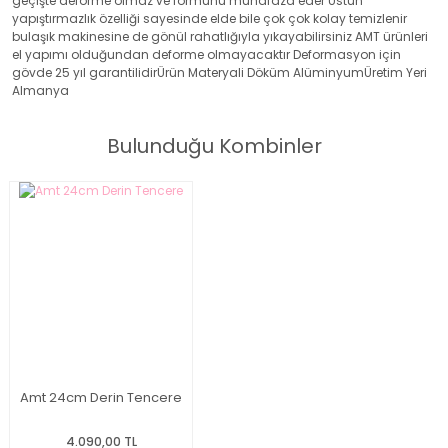
geçişte deforme olmaz ve formunu muhafaza eder Üstün
yapıştırmazlık özelliği sayesinde elde bile çok çok kolay temizlenir
bulaşık makinesine de gönül rahatlığıyla yıkayabilirsiniz AMT ürünleri
el yapımı olduğundan deforme olmayacaktır Deformasyon için
gövde 25 yıl garantilidirÜrün Materyali Döküm AlüminyumÜretim Yeri
Almanya
Bulunduğu Kombinler
Amt 24cm Derin Tencere
4.090,00 TL