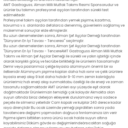
AMT Gastroguss; Alman Milli Mutfak Takımı Resmi Sponsorudur ve
ürünler bu takımın profesyonel aşçıları tarafından sürekli test
edilmektedir.
Profesyonel takım aşçıları tarafından yemek pişirme, kızartma,
kavurma v.s. alanlarda defalarca denenmiş, güvenlerini sağlamış ve
mükemmel sonuçlar elde etmişlerdir.
Bu uzun denemelerden sonra, Alman Şef Aşçılar Derneği tarafından
"Dünyanın En İyi Tavası - Tenceresi" seçilmiştir.
Bu uzun denemelerden sonra, Alman Şef Aşçılar Derneği tarafından
"Dünyanın En İyi Tavası - TencereAMT Gastroguss Alman Milli Mutfak
Takımı ve Alman Şef Aşçılar Derneği ile sürekli ve yakın işbirliği içinde
olarak karşılıklı görüş ve tecrübe birlikteliği ile ürünlerini tasarlamıştır
Demir veya paslanmaz çeliğe kıyasla alüminyum önemli bir ısı
iletkenidir Alüminyum pişirme kapları daha hızlı ısınır ve çelik ürünlere
kıyasla enerji akışı 9 kat daha hızlıdır 9-10 mm zemin kalınlığıyla
ürünlerimiz hızlı enerji akışı sunmaktabu özelliği ile de enerji ve zaman
tasarrufu sağlamaktadır AMT ürünleri ısıyı yüzeyde eşit olarak
dağıtmaktadır Ürünlerimizin temizliği çok kolaydır Akmakta olan
suyun altında biraz deterjan ekleyerek durulamanız veya sadece
peçete ile silmeniz yeterlidir Cam kapak ve kulplar 240 derece kadar
ısıya dirençlidir Bu ocak üzerinde yemeği pişirdikten sonra yada
tavatencere değişimi yapmadan doğruca fırınlamanıza izin verir
Pişirme işlemi bittikten sonra ürünü sıcak halde suyun altına
koyabilirsiniz Döküm gövde ısı değişimlerindeörsıcaktan soğuğa