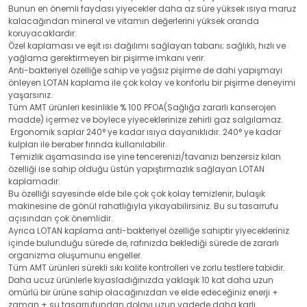
Bunun en önemli faydası yiyecekler daha az süre yüksek ısıya maruz
kalacağından mineral ve vitamin değerlerini yüksek oranda
koruyacaklardır.
Özel kaplaması ve eşit ısı dağılımı sağlayan tabanı; sağlıklı, hızlı ve
yağlama gerektirmeyen bir pişirme imkanı verir.
Anti-bakteriyel özelliğe sahip ve yağsız pişirme de dahi yapışmayı
önleyen LOTAN kaplama ile çok kolay ve konforlu bir pişirme deneyimi
yaşarsınız.
Tüm AMT ürünleri kesinlikle % 100 PFOA(Sağlığa zararlı kanserojen
madde) içermez ve böylece yiyeceklerinize zehirli gaz salgılamaz.
Ergonomik saplar 240° ye kadar ısıya dayanıklıdır. 240° ye kadar
kulpları ile beraber fırında kullanılabilir.
Temizlik aşamasında ise yine tencerenizi/tavanızı benzersiz kılan
özelliği ise sahip olduğu üstün yapıştırmazlık sağlayan LOTAN
kaplamadır.
Bu özelliği sayesinde elde bile çok çok kolay temizlenir, bulaşık
makinesine de gönül rahatlığıyla yıkayabilirsiniz. Bu su tasarrufu
açısından çok önemlidir.
Ayrıca LOTAN kaplama anti-bakteriyel özelliğe sahiptir yiyecekleriniz
içinde bulunduğu sürede de, rafınızda beklediği sürede de zararlı
organizma oluşumunu engeller.
Tüm AMT ürünleri sürekli sıkı kalite kontrolleri ve zorlu testlere tabidir.
Daha ucuz ürünlerle kıyasladığınızda yaklaşık 10 kat daha uzun
ömürlü bir ürüne sahip olacağınızdan ve elde edeceğiniz enerji +
zaman + su tasarrufundan dolayı uzun vadede daha karlı