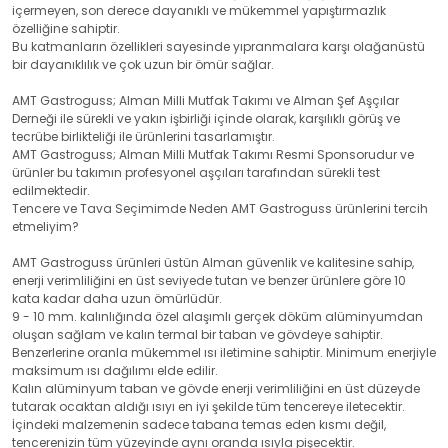
içermeyen, son derece dayanıklı ve mükemmel yapıştırmazlık
özelliğine sahiptir.
Bu katmanların özellikleri sayesinde yıpranmalara karşı olağanüstü
bir dayanıklılık ve çok uzun bir ömür sağlar.
AMT Gastroguss; Alman Milli Mutfak Takımı ve Alman Şef Aşçılar
Derneği ile sürekli ve yakın işbirliği içinde olarak, karşılıklı görüş ve
tecrübe birlikteliği ile ürünlerini tasarlamıştır.
AMT Gastroguss; Alman Milli Mutfak Takımı Resmi Sponsorudur ve
ürünler bu takımın profesyonel aşçıları tarafından sürekli test
edilmektedir.
Tencere ve Tava Seçimimde Neden AMT Gastroguss ürünlerini tercih
etmeliyim?
AMT Gastroguss ürünleri üstün Alman güvenlik ve kalitesine sahip,
enerji verimliliğini en üst seviyede tutan ve benzer ürünlere göre 10
kata kadar daha uzun ömürlüdür.
9 - 10 mm. kalınlığında özel alaşımlı gerçek döküm alüminyumdan
oluşan sağlam ve kalın termal bir taban ve gövdeye sahiptir.
Benzerlerine oranla mükemmel ısı iletimine sahiptir. Minimum enerjiyle
maksimum ısı dağılımı elde edilir.
Kalın alüminyum taban ve gövde enerji verimliliğini en üst düzeyde
tutarak ocaktan aldığı ısıyı en iyi şekilde tüm tencereye iletecektir.
İçindeki malzemenin sadece tabana temas eden kısmı değil,
tencerenizin tüm yüzeyinde aynı oranda ısıyla pişecektir.