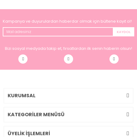
Kampanya ve duyurulardan haberdar olmak için bültene kayıt ol!
KAYDOL
Bizi sosyal medyada takip et, fırsatlardan ilk senin haberin olsun!
KURUMSAL
KATEGORİLER MENÜSÜ
ÜYELİK İŞLEMLERİ