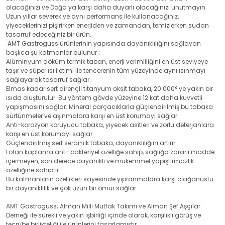
olacağınızı ve Doğa ya karşı daha duyarlı olacağınızı unutmayın.
Uzun yıllar severek ve aynı performans ile kullanacağınız,
yiyeceklerinizi pişirirken enerjiden ve zamandan, temizlerken sudan
tasarruf edeceğiniz bir ürün.
AMT Gastroguss ürünlerinin yapısında dayanıklılığını sağlayan
başlıca şu katmanlar bulunur :
Alüminyum döküm termik taban, enerji verimliliğini en üst seviyeye
taşır ve süper ısı iletimi ile tencerenin tüm yüzeyinde aynı ısınmayı
sağlayarak tasarruf sağlar.
Elmas kadar sert dirençli titanyum oksit tabaka, 20.000° ye yakın bir
ısıda oluşturulur. Bu yöntem gövde yüzeyine 12 kat daha kuvvetli
yapışmasını sağlar. Mineral parçacıklarla güçlendirilmiş bu tabaka
sürtünmeler ve aşınmalara karşı en üst korumayı sağlar.
Anti-korozyon koruyucu tabaka, yiyecek asitleri ve zorlu deterjanlara
karşı en üst korumayı sağlar.
Güçlendirilmiş sert seramik tabaka, dayanıklılığını artırır.
Lotan kaplama anti-bakteriyel özelliğe sahip, sağlığa zararlı madde
içermeyen, son derece dayanıklı ve mükemmel yapıştırmazlık
özelliğine sahiptir.
Bu katmanların özellikleri sayesinde yıpranmalara karşı olağanüstü
bir dayanıklılık ve çok uzun bir ömür sağlar.
AMT Gastroguss; Alman Milli Mutfak Takımı ve Alman Şef Aşçılar
Derneği ile sürekli ve yakın işbirliği içinde olarak, karşılıklı görüş ve
tecrübe birlikteliği ile ürünlerini tasarlamıştır.