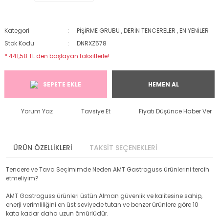
Kategori
PİŞİRME GRUBU
,
DERİN TENCERELER
,
EN YENİLER
Stok Kodu
DNRXZ578
* 441,58 TL den başlayan taksitlerle!
SEPETE EKLE
HEMEN AL
Yorum Yaz
Tavsiye Et
Fiyatı Düşünce Haber Ver
ÜRÜN ÖZELLİKLERİ
TAKSİT SEÇENEKLERİ
Tencere ve Tava Seçimimde Neden AMT Gastroguss ürünlerini tercih
etmeliyim?
AMT Gastroguss ürünleri üstün Alman güvenlik ve kalitesine sahip,
enerji verimliliğini en üst seviyede tutan ve benzer ürünlere göre 10
kata kadar daha uzun ömürlüdür.