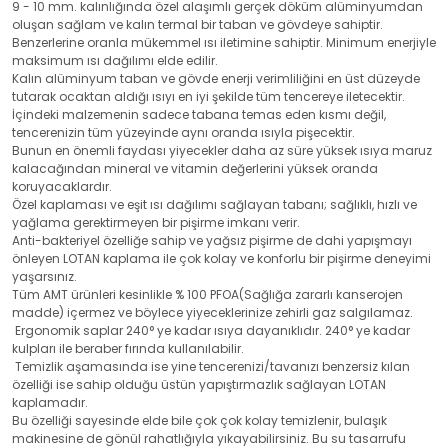
9 - 10 mm. kalınlığında özel alaşımlı gerçek döküm alüminyumdan
oluşan sağlam ve kalın termal bir taban ve gövdeye sahiptir.
Benzerlerine oranla mükemmel ısı iletimine sahiptir. Minimum enerjiyle
maksimum ısı dağılımı elde edilir.
Kalın alüminyum taban ve gövde enerji verimliliğini en üst düzeyde
tutarak ocaktan aldığı ısıyı en iyi şekilde tüm tencereye iletecektir.
İçindeki malzemenin sadece tabana temas eden kısmı değil,
tencerenizin tüm yüzeyinde aynı oranda ısıyla pişecektir.
Bunun en önemli faydası yiyecekler daha az süre yüksek ısıya maruz
kalacağından mineral ve vitamin değerlerini yüksek oranda
koruyacaklardır.
Özel kaplaması ve eşit ısı dağılımı sağlayan tabanı; sağlıklı, hızlı ve
yağlama gerektirmeyen bir pişirme imkanı verir.
Anti-bakteriyel özelliğe sahip ve yağsız pişirme de dahi yapışmayı
önleyen LOTAN kaplama ile çok kolay ve konforlu bir pişirme deneyimi
yaşarsınız.
Tüm AMT ürünleri kesinlikle % 100 PFOA(Sağlığa zararlı kanserojen
madde) içermez ve böylece yiyeceklerinize zehirli gaz salgılamaz.
Ergonomik saplar 240° ye kadar ısıya dayanıklıdır. 240° ye kadar
kulpları ile beraber fırında kullanılabilir.
Temizlik aşamasında ise yine tencerenizi/tavanızı benzersiz kılan
özelliği ise sahip olduğu üstün yapıştırmazlık sağlayan LOTAN
kaplamadır.
Bu özelliği sayesinde elde bile çok çok kolay temizlenir, bulaşık
makinesine de gönül rahatlığıyla yıkayabilirsiniz. Bu su tasarrufu