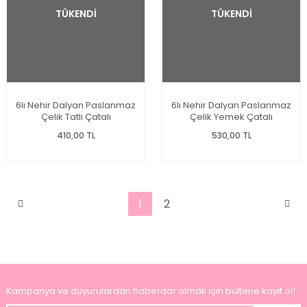
TÜKENDİ
TÜKENDİ
6lı Nehir Dalyan Paslanmaz
6lı Nehir Dalyan Paslanmaz
Çelik Tatlı Çatalı
Çelik Yemek Çatalı
410,00 TL
530,00 TL
1
2
Kampanya ve duyurulardan haberdar olmak için bültene kayıt ol!