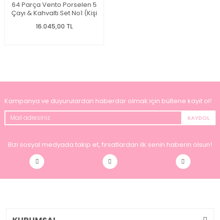
64 Parça Vento Porselen 5
Çayı & Kahvaltı Set No1 (Kişi
Adedi Seçiniz)
16.045,00 TL
Kampanya ve duyurulardan haberdar olmak için bültene kayıt ol!
KAYDOL
Bizi sosyal medyada takip et, fırsatlardan ilk senin haberin olsun!