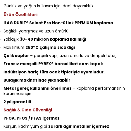
Günlük ve yoğun kullanım için ideal dayanıklılık
Ürün Özellikleri
ILAG DURIT® Select Pro Non-Stick PREMIUM kaplama
Sağlıklı, yapışmaz ve uzun ömürlü
Yaklaşık
30–40 mikron kaplama kalınlığı
Maksimum
250°C çalışma sıcaklığı
Çelik saplar
– perçinli yapı, uzun ömürlü ve dengeli tutuş
Fransız menşeili PYREX® borosilikat cam kapak
İndüksiyon hariç tüm ocak tipleriyle uyumludur.
Bulaşık makinesinde yıkanabilir
Metal gereç kullanımı önerilmez
– kaplama performansının
korunması için
2 yıl garantili
Sağlık & Gıda Güvenliği
PFOA, PFOS / PFAS içermez
Kurşun, kadmiyum gibi
zararlı ağır metaller içermez