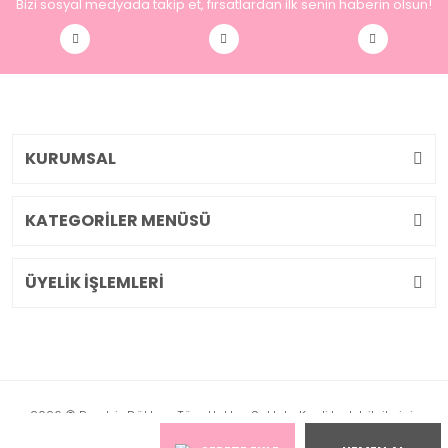
Bizi sosyal medyada takip et, fırsatlardan ilk senin haberin olsun!
KURUMSAL
KATEGORİLER MENÜSÜ
ÜYELİK İŞLEMLERİ
2026 © Pembiş Dükkan. Tüm Hakları Saklıdır. Kredi kartı bilgileriniz
256bit SSL sertifikası ile korunmaktadır.