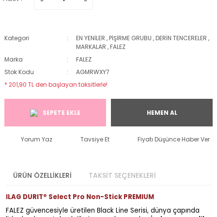
Kategori
EN YENİLER
,
PİŞİRME GRUBU
,
DERİN TENCERELER
,
MARKALAR
,
FALEZ
Marka
FALEZ
Stok Kodu
AGMRWXY7
* 201,90 TL den başlayan taksitlerle!
SEPETE EKLE
HEMEN AL
Yorum Yaz
Tavsiye Et
Fiyatı Düşünce Haber Ver
ÜRÜN ÖZELLİKLERİ
TAKSİT SEÇENEKLERİ
ILAG DURIT® Select Pro Non-Stick PREMIUM
FALEZ güvencesiyle üretilen Black Line Serisi, dünya çapında