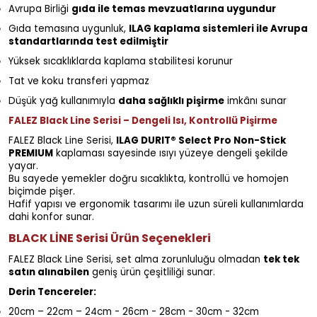
Avrupa Birliği
gıda ile temas mevzuatlarına uygundur
Gıda temasına uygunluk,
ILAG kaplama sistemleri ile Avrupa
standartlarında test edilmiştir
Yüksek sıcaklıklarda kaplama stabilitesi korunur
Tat ve koku transferi yapmaz
Düşük yağ kullanımıyla
daha sağlıklı pişirme
imkânı sunar
FALEZ Black Line Serisi – Dengeli Isı, Kontrollü Pişirme
FALEZ Black Line Serisi,
ILAG DURIT® Select Pro Non-Stick
PREMIUM
kaplaması sayesinde ısıyı yüzeye dengeli şekilde
yayar.
Bu sayede yemekler doğru sıcaklıkta, kontrollü ve homojen
biçimde pişer.
Hafif yapısı ve ergonomik tasarımı ile uzun süreli kullanımlarda
dahi konfor sunar.
BLACK LİNE Serisi Ürün Seçenekleri
FALEZ Black Line Serisi, set alma zorunluluğu olmadan
tek tek
satın alınabilen
geniş ürün çeşitliliği sunar.
Derin Tencereler:
20cm – 22cm – 24cm - 26cm - 28cm - 30cm - 32cm