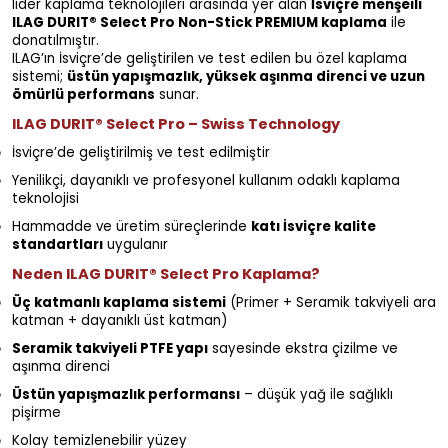
lider kaplama teknolojileri arasında yer alan
İsviçre menşeili
ILAG DURIT® Select Pro Non-Stick PREMIUM kaplama
ile
donatılmıştır.
ILAG’ın İsviçre’de geliştirilen ve test edilen bu özel kaplama
sistemi;
üstün yapışmazlık, yüksek aşınma direnci ve uzun
ömürlü performans
sunar.
ILAG DURIT® Select Pro – Swiss Technology
İsviçre’de geliştirilmiş ve test edilmiştir
Yenilikçi, dayanıklı ve profesyonel kullanım odaklı kaplama
teknolojisi
Hammadde ve üretim süreçlerinde
katı İsviçre kalite
standartları
uygulanır
Neden ILAG DURIT® Select Pro Kaplama?
Üç katmanlı kaplama sistemi
(Primer + Seramik takviyeli ara
katman + dayanıklı üst katman)
Seramik takviyeli PTFE yapı
sayesinde ekstra çizilme ve
aşınma direnci
Üstün yapışmazlık performansı
– düşük yağ ile sağlıklı
pişirme
Kolay temizlenebilir yüzey