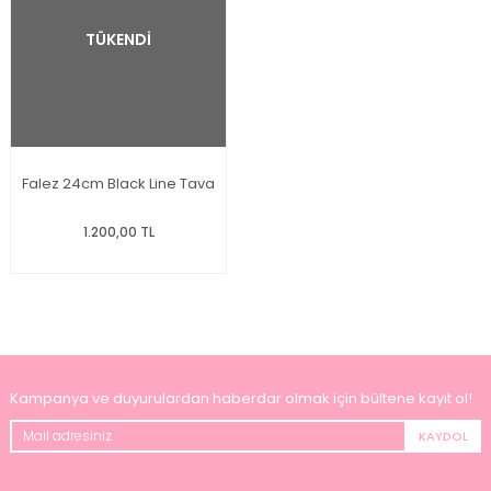
TÜKENDİ
Falez 24cm Black Line Tava
1.200,00 TL
Kampanya ve duyurulardan haberdar olmak için bültene kayıt ol!
KAYDOL