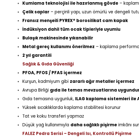
Kumlama teknolojisi ile hazırlanmış gövde
– kaplama
Çelik saplar
– perçinli yapı, uzun ömürlü ve dengeli tut
Fransız menşeili PYREX® borosilikat cam kapak
İndüksiyon dahil tüm ocak tipleriyle uyumlu
Bulaşık makinesinde yıkanabilir
Metal gereç kullanımı önerilmez
– kaplama performan
2 yıl garantili
Sağlık & Gıda Güvenliği
PFOA, PFOS / PFAS içermez
Kurşun, kadmiyum gibi
zararlı ağır metaller içermez
Avrupa Birliği
gıda ile temas mevzuatlarına uygundu
Gıda temasına uygunluk,
ILAG kaplama sistemleri ile 
Yüksek sıcaklıklarda kaplama stabilitesi korunur
Tat ve koku transferi yapmaz
Düşük yağ kullanımıyla
daha sağlıklı pişirme
imkânı su
FALEZ Pedra Serisi – Dengeli Isı, Kontrollü Pişirme