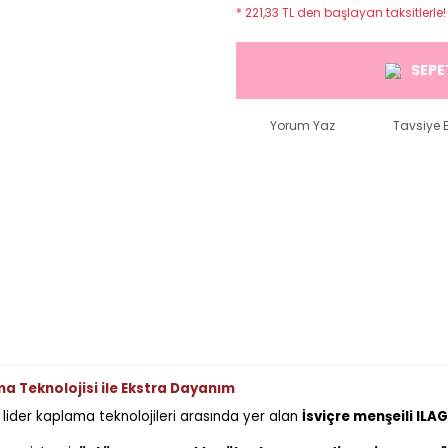
* 221,33 TL den başlayan taksitlerle!
SEPE
Yorum Yaz
Tavsiye E
a Teknolojisi ile Ekstra Dayanım
lider kaplama teknolojileri arasında yer alan
İsviçre menşeili IL