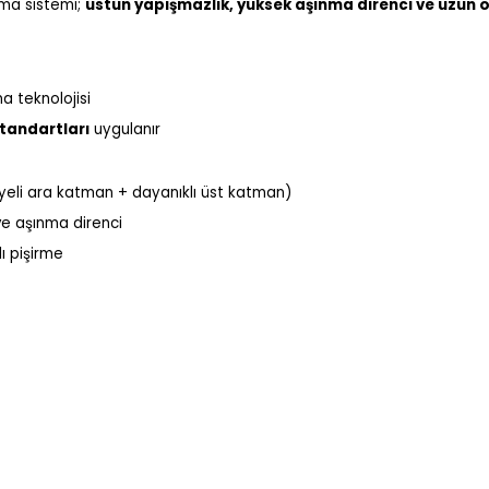
lama sistemi;
üstün yapışmazlık, yüksek aşınma direnci ve uzun
a teknolojisi
standartları
uygulanır
yeli ara katman + dayanıklı üst katman)
ve aşınma direnci
lı pişirme