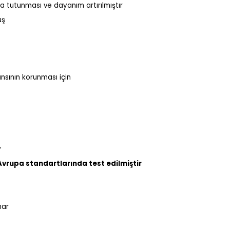
 tutunması ve dayanım artırılmıştır
uş
sının korunması için
r
Avrupa standartlarında test edilmiştir
nar