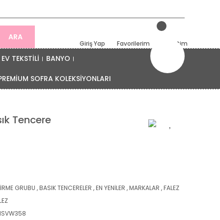
ARA
Giriş Yap
Favorilerim
Sepetim
EV TEKSTİLİ
BANYO
PREMİUM SOFRA KOLEKSİYONLARI
ık Tencere
ŞİRME GRUBU
,
BASIK TENCERELER
,
EN YENİLER
,
MARKALAR
,
FALEZ
LEZ
NSVW358