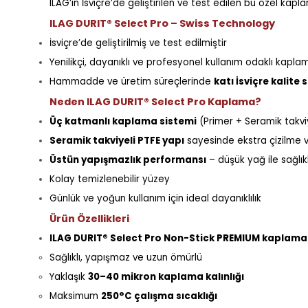
ILAG’ın İsviçre’de geliştirilen ve test edilen bu özel kap
ILAG DURIT® Select Pro – Swiss Technology
İsviçre’de geliştirilmiş ve test edilmiştir
Yenilikçi, dayanıklı ve profesyonel kullanım odaklı kaplam
Hammadde ve üretim süreçlerinde
katı İsviçre kalite 
Neden ILAG DURIT® Select Pro Kaplama?
Üç katmanlı kaplama sistemi
(Primer + Seramik takvi
Seramik takviyeli PTFE yapı
sayesinde ekstra çizilme 
Üstün yapışmazlık performansı
– düşük yağ ile sağlık
Kolay temizlenebilir yüzey
Günlük ve yoğun kullanım için ideal dayanıklılık
Ürün Özellikleri
ILAG DURIT® Select Pro Non-Stick PREMIUM kaplama
Sağlıklı, yapışmaz ve uzun ömürlü
Yaklaşık
30–40 mikron kaplama kalınlığı
Maksimum
250°C çalışma sıcaklığı