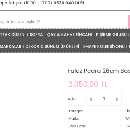
pp İletişim (10.00 - 19.00)
0530 040 14 91
TFAK DÜZENİ
SOFRA
ÇAY & KAHVE FİNCANI
PİŞİRME GRUBU
MARKALAR
DEKOR & SUNUM ÜRÜNLERİ
EMAYE KOLEKSİYONU
Falez Pedra 26cm Bas
2.050,00 TL
Adet :
Kategori
Pİ
Marka
FA
Stok Kodu
G