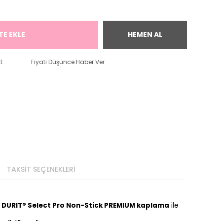
TE EKLE
HEMEN AL
t
Fiyatı Düşünce Haber Ver
TAKSİT SEÇENEKLERİ
AG DURIT® Select Pro Non-Stick PREMIUM kaplama
ile