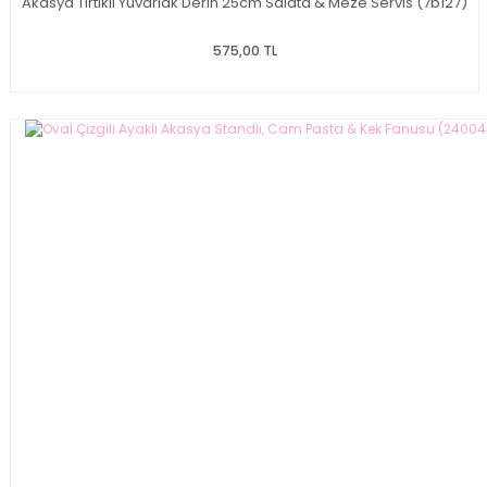
Akasya Tırtıklı Yuvarlak Derin 25cm Salata & Meze Servis (7b127)
575,00 TL