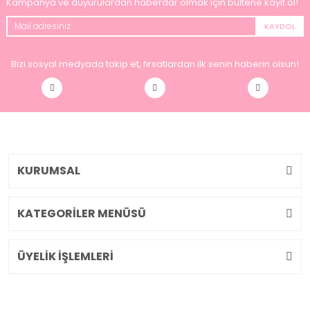
Kampanya ve duyurulardan haberdar olmak için bültene kayıt ol!
KAYDOL
Bizi sosyal medyada takip et, fırsatlardan ilk senin haberin olsun!
KURUMSAL
KATEGORİLER MENÜSÜ
ÜYELİK İŞLEMLERİ