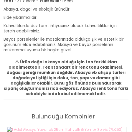
Ebat :
27 x 18cm
- Yükseklik :
1.6cm
Akasya, doğal ve ekolojik üründür.
Elde yıkanmalıdır.
Kahvaltılarda düz form ihtiyacınız olacak kahvaltılıklar için
tercih edebilirsiniz.
Beyaz porselenler ile masalarınızda oldukça şık ve estetik bir
görünüm elde edebilirsiniz. Akasya ve beyaz porselenin
mükemmel uyumu bir başka güzel...
⚠️
Ürün doğal akasya olduğu için ton farklılıkları
olabilmektedir. Tek standart bir renk tonu olabilmesi,
doğası gereği mümkün değildir. Akasya vb ahşap türleri
doğada yetiştiği için doku, ton, yapı ve damar gibi
değişiklikler olabilir. Bunu göz önünde bulundurarak
sipariş oluşturmanızı rica ediyoruz. Akasya renk tonu farkı
sebebiyle iade kabul edilmemektedir.
Bulunduğu Kombinler