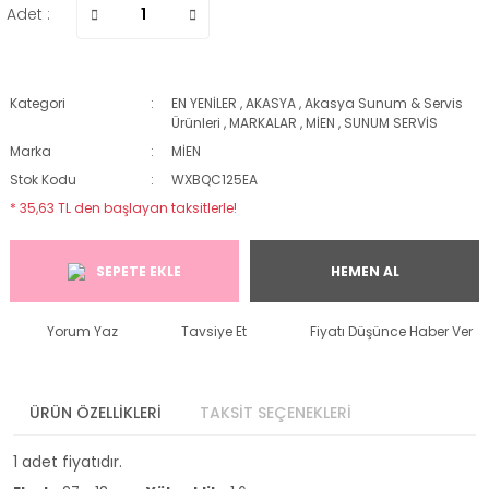
Adet :
Kategori
EN YENİLER
,
AKASYA
,
Akasya Sunum & Servis
Ürünleri
,
MARKALAR
,
MİEN
,
SUNUM SERVİS
Marka
MİEN
Stok Kodu
WXBQC125EA
* 35,63 TL den başlayan taksitlerle!
SEPETE EKLE
HEMEN AL
Yorum Yaz
Tavsiye Et
Fiyatı Düşünce Haber Ver
ÜRÜN ÖZELLİKLERİ
TAKSİT SEÇENEKLERİ
1 adet fiyatıdır.