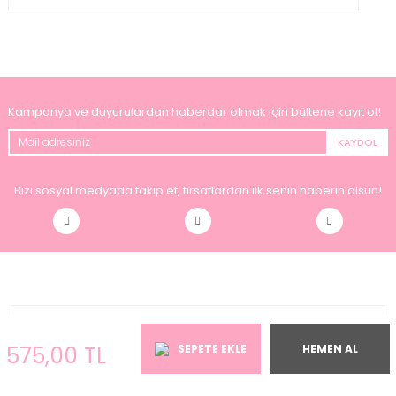
Kampanya ve duyurulardan haberdar olmak için bültene kayıt ol!
KAYDOL
Bizi sosyal medyada takip et, fırsatlardan ilk senin haberin olsun!
KURUMSAL
575,00 TL
SEPETE EKLE
HEMEN AL
KATEGORİLER MENÜSÜ