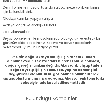
Ebat :
25cm
- Yükseklik :
4cm
Derin formu ile masa ortasında salata, meze vb. ikramlarınız
için kullanabilirsiniz.
Oldukça kalın bir yapıya sahiptir.
Akasya, doğal ve ekolojik üründür.
Elde yıkanmalıdır.
Beyaz porselenler ile masalarınızda oldukça şık ve estetik bir
görünüm elde edebilirsiniz. Akasya ve beyaz porselenin
mükemmel uyumu bir başka güzel...
⚠️
Ürün doğal akasya olduğu için ton farklılıkları
olabilmektedir. Tek standart bir renk tonu olabilmesi,
doğası gereği mümkün değildir. Akasya vb ahşap türleri
doğada yetiştiği için doku, ton, yapı ve damar gibi
değişiklikler olabilir. Bunu göz önünde bulundurarak
sipariş oluşturmanızı rica ediyoruz. Akasya renk tonu farkı
sebebiyle iade kabul edilmemektedir.
Bulunduğu Kombinler