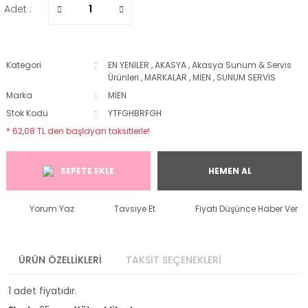
Adet :
Kategori
EN YENİLER
,
AKASYA
,
Akasya Sunum & Servis
Ürünleri
,
MARKALAR
,
MİEN
,
SUNUM SERVİS
Marka
MİEN
Stok Kodu
YTFGHBRFGH
* 62,08 TL den başlayan taksitlerle!
SEPETE EKLE
HEMEN AL
Yorum Yaz
Tavsiye Et
Fiyatı Düşünce Haber Ver
ÜRÜN ÖZELLİKLERİ
TAKSİT SEÇENEKLERİ
1 adet fiyatıdır.