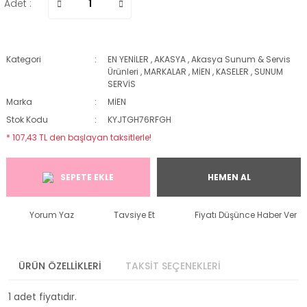
Adet :
Kategori
EN YENİLER
,
AKASYA
,
Akasya Sunum & Servis
Ürünleri
,
MARKALAR
,
MİEN
,
KASELER
,
SUNUM
SERVİS
Marka
MİEN
Stok Kodu
KYJTGH76RFGH
* 107,43 TL den başlayan taksitlerle!
SEPETE EKLE
HEMEN AL
Yorum Yaz
Tavsiye Et
Fiyatı Düşünce Haber Ver
ÜRÜN ÖZELLİKLERİ
TAKSİT SEÇENEKLERİ
1 adet fiyatıdır.