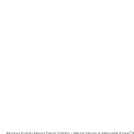
Akasya Kulplu Mega Derin Salata - Meze Servis & Meyvelik Kase(7