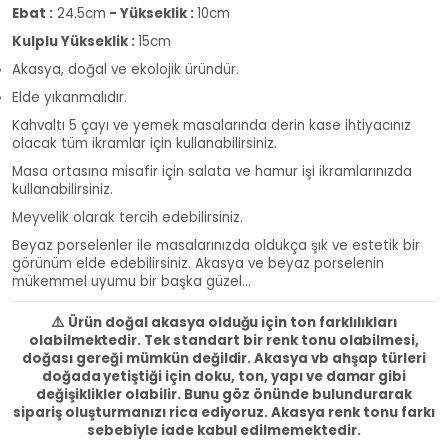
Ebat :
24.5cm
- Yükseklik :
10cm
Kulplu Yükseklik :
15cm
Akasya, doğal ve ekolojik üründür.
Elde yıkanmalıdır.
Kahvaltı 5 çayı ve yemek masalarında derin kase ihtiyacınız
olacak tüm ikramlar için kullanabilirsiniz.
Masa ortasına misafir için salata ve hamur işi ikramlarınızda
kullanabilirsiniz.
Meyvelik olarak tercih edebilirsiniz.
Beyaz porselenler ile masalarınızda oldukça şık ve estetik bir
görünüm elde edebilirsiniz. Akasya ve beyaz porselenin
mükemmel uyumu bir başka güzel...
⚠️
Ürün doğal akasya olduğu için ton farklılıkları
olabilmektedir. Tek standart bir renk tonu olabilmesi,
doğası gereği mümkün değildir. Akasya vb ahşap türleri
doğada yetiştiği için doku, ton, yapı ve damar gibi
değişiklikler olabilir. Bunu göz önünde bulundurarak
sipariş oluşturmanızı rica ediyoruz. Akasya renk tonu farkı
sebebiyle iade kabul edilmemektedir.