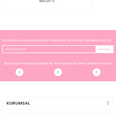
660,00 TL
Kampanya ve duyurulardan haberdar olmak için bültene kayıt ol!
KAYDOL
Bizi sosyal medyada takip et, fırsatlardan ilk senin haberin olsun!
KURUMSAL