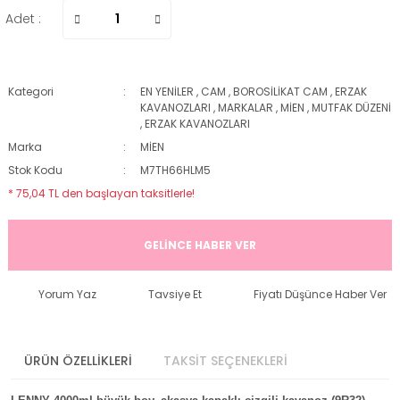
Adet :
Kategori
EN YENİLER
,
CAM
,
BOROSİLİKAT CAM
,
ERZAK
KAVANOZLARI
,
MARKALAR
,
MİEN
,
MUTFAK DÜZENİ
,
ERZAK KAVANOZLARI
Marka
MİEN
Stok Kodu
M7TH66HLM5
* 75,04 TL den başlayan taksitlerle!
GELİNCE HABER VER
Yorum Yaz
Tavsiye Et
Fiyatı Düşünce Haber Ver
ÜRÜN ÖZELLİKLERİ
TAKSİT SEÇENEKLERİ