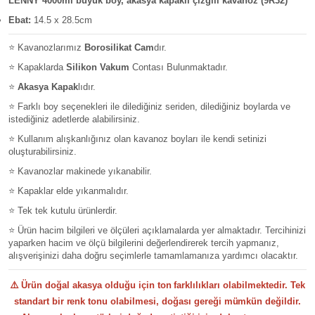
LENNY 4000ml büyük boy, akasya kapaklı çizgili kavanoz (9R32)
Ebat:
14.5 x 28.5cm
⭐ Kavanozlarımız
Borosilikat Cam
dır.
⭐ Kapaklarda
Silikon Vakum
Contası Bulunmaktadır.
⭐
Akasya Kapak
lıdır.
⭐ Farklı boy seçenekleri ile dilediğiniz seriden, dilediğiniz boylarda ve
istediğiniz adetlerde alabilirsiniz.
⭐ Kullanım alışkanlığınız olan kavanoz boyları ile kendi setinizi
oluşturabilirsiniz.
⭐ Kavanozlar makinede yıkanabilir.
⭐ Kapaklar elde yıkanmalıdır.
⭐ Tek tek kutulu ürünlerdir.
⭐ Ürün hacim bilgileri ve ölçüleri açıklamalarda yer almaktadır. Tercihinizi
yaparken hacim ve ölçü bilgilerini değerlendirerek tercih yapmanız,
alışverişinizi daha doğru seçimlerle tamamlamanıza yardımcı olacaktır.
⚠️
Ürün doğal akasya olduğu için ton farklılıkları olabilmektedir. Tek
standart bir renk tonu olabilmesi, doğası gereği mümkün değildir.