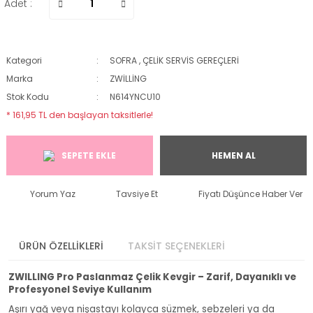
Adet :
Kategori
SOFRA
,
ÇELİK SERVİS GEREÇLERİ
Marka
ZWİLLİNG
Stok Kodu
N614YNCU10
* 161,95 TL den başlayan taksitlerle!
SEPETE EKLE
HEMEN AL
Yorum Yaz
Tavsiye Et
Fiyatı Düşünce Haber Ver
ÜRÜN ÖZELLİKLERİ
TAKSİT SEÇENEKLERİ
ZWILLING Pro Paslanmaz Çelik Kevgir – Zarif, Dayanıklı ve
Profesyonel Seviye Kullanım
Aşırı yağ veya nişastayı kolayca süzmek, sebzeleri ya da