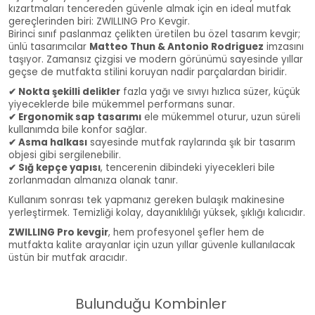
kızartmaları tencereden güvenle almak için en ideal mutfak
gereçlerinden biri: ZWILLING Pro Kevgir.
Birinci sınıf paslanmaz çelikten üretilen bu özel tasarım kevgir;
ünlü tasarımcılar
Matteo Thun & Antonio Rodriguez
imzasını
taşıyor. Zamansız çizgisi ve modern görünümü sayesinde yıllar
geçse de mutfakta stilini koruyan nadir parçalardan biridir.
✔ Nokta şekilli delikler
fazla yağı ve sıvıyı hızlıca süzer, küçük
yiyeceklerde bile mükemmel performans sunar.
✔ Ergonomik sap tasarımı
ele mükemmel oturur, uzun süreli
kullanımda bile konfor sağlar.
✔ Asma halkası
sayesinde mutfak raylarında şık bir tasarım
objesi gibi sergilenebilir.
✔ Sığ kepçe yapısı
, tencerenin dibindeki yiyecekleri bile
zorlanmadan almanıza olanak tanır.
Kullanım sonrası tek yapmanız gereken bulaşık makinesine
yerleştirmek. Temizliği kolay, dayanıklılığı yüksek, şıklığı kalıcıdır.
ZWILLING Pro kevgir
, hem profesyonel şefler hem de
mutfakta kalite arayanlar için uzun yıllar güvenle kullanılacak
üstün bir mutfak aracıdır.
Bulunduğu Kombinler