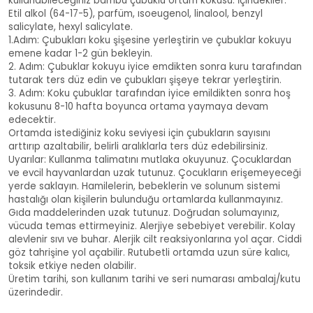
kullanabileceğiniz bambu çubuklu ortam kokusu. İçindekiler:
Etil alkol (64-17-5), parfüm, ısoeugenol, linalool, benzyl
salicylate, hexyl salicylate.
1.Adım: Çubukları koku şişesine yerleştirin ve çubuklar kokuyu
emene kadar 1-2 gün bekleyin.
2. Adım: Çubuklar kokuyu iyice emdikten sonra kuru tarafından
tutarak ters düz edin ve çubukları şişeye tekrar yerleştirin.
3. Adım: Koku çubuklar tarafından iyice emildikten sonra hoş
kokusunu 8-10 hafta boyunca ortama yaymaya devam
edecektir.
Ortamda istediğiniz koku seviyesi için çubukların sayısını
arttırıp azaltabilir, belirli aralıklarla ters düz edebilirsiniz.
Uyarılar: Kullanma talimatını mutlaka okuyunuz. Çocuklardan
ve evcil hayvanlardan uzak tutunuz. Çocukların erişemeyeceği
yerde saklayın. Hamilelerin, bebeklerin ve solunum sistemi
hastalığı olan kişilerin bulunduğu ortamlarda kullanmayınız.
Gıda maddelerinden uzak tutunuz. Doğrudan solumayınız,
vücuda temas ettirmeyiniz. Alerjiye sebebiyet verebilir. Kolay
alevlenir sıvı ve buhar. Alerjik cilt reaksiyonlarına yol açar. Ciddi
göz tahrişine yol açabilir. Rutubetli ortamda uzun süre kalıcı,
toksik etkiye neden olabilir.
Üretim tarihi, son kullanım tarihi ve seri numarası ambalaj/kutu
üzerindedir.
Sakura Oda Kokusu 200ml