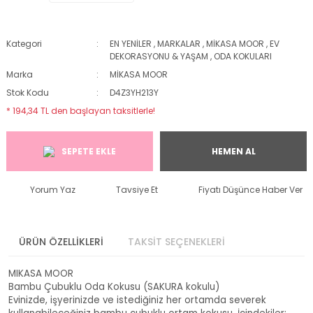
Kategori
EN YENİLER
,
MARKALAR
,
MİKASA MOOR
,
EV
DEKORASYONU & YAŞAM
,
ODA KOKULARI
Marka
MİKASA MOOR
Stok Kodu
D4Z3YH213Y
* 194,34 TL den başlayan taksitlerle!
SEPETE EKLE
HEMEN AL
Yorum Yaz
Tavsiye Et
Fiyatı Düşünce Haber Ver
ÜRÜN ÖZELLİKLERİ
TAKSİT SEÇENEKLERİ
MIKASA MOOR
Bambu Çubuklu Oda Kokusu (SAKURA kokulu)
Evinizde, işyerinizde ve istediğiniz her ortamda severek