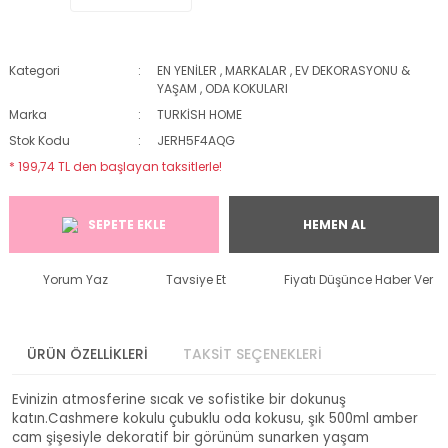
Kategori
EN YENİLER
,
MARKALAR
,
EV DEKORASYONU &
YAŞAM
,
ODA KOKULARI
Marka
TURKİSH HOME
Stok Kodu
JERH5F4AQG
* 199,74 TL den başlayan taksitlerle!
SEPETE EKLE
HEMEN AL
Yorum Yaz
Tavsiye Et
Fiyatı Düşünce Haber Ver
ÜRÜN ÖZELLİKLERİ
TAKSİT SEÇENEKLERİ
Evinizin atmosferine sıcak ve sofistike bir dokunuş
katın.Cashmere kokulu çubuklu oda kokusu, şık 500ml amber
cam şişesiyle dekoratif bir görünüm sunarken yaşam