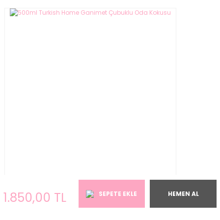
1.850,00 TL
SEPETE EKLE
HEMEN AL
500ml Turkish Home Ganimet Çubuklu Oda Kokusu
1.850,00 TL