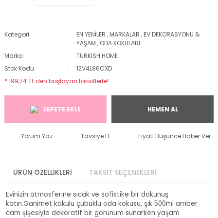
Kategori
EN YENİLER
,
MARKALAR
,
EV DEKORASYONU &
YAŞAM
,
ODA KOKULARI
Marka
TURKİSH HOME
Stok Kodu
12V4L86CXD
* 199,74 TL den başlayan taksitlerle!
SEPETE EKLE
HEMEN AL
Yorum Yaz
Tavsiye Et
Fiyatı Düşünce Haber Ver
ÜRÜN ÖZELLİKLERİ
TAKSİT SEÇENEKLERİ
Evinizin atmosferine sıcak ve sofistike bir dokunuş
katın.Ganimet kokulu çubuklu oda kokusu, şık 500ml amber
cam şişesiyle dekoratif bir görünüm sunarken yaşam