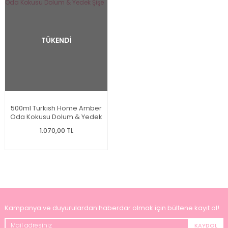
TÜKENDİ
500ml Turkısh Home Amber
Oda Kokusu Dolum & Yedek
Şişe
1.070,00 TL
Kampanya ve duyurulardan haberdar olmak için bültene kayıt ol!
KAYDOL