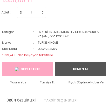
1.850,00 TL
Adet :
Kategori
EN YENİLER
,
MARKALAR
,
EV DEKORASYONU &
YAŞAM
,
ODA KOKULARI
Marka
TURKİSH HOME
Stok Kodu
UUGY2R4MVV
* 199,74 TL den başlayan taksitlerle!
SEPETE EKLE
HEMEN AL
Yorum Yaz
Tavsiye Et
Fiyatı Düşünce Haber Ver
ÜRÜN ÖZELLİKLERİ
TAKSİT SEÇENEKLERİ