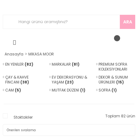
ARA
Anasayfa
MİKASA MOOR
EN YENİLER
(82)
MARKALAR
(81)
PREMİUM SOFRA
KOLEKSİYONLARI
(58)
ÇAY & KAHVE
EV DEKORASYONU &
DEKOR & SUNUM
FİNCANI
(38)
YAŞAM
(23)
ÜRÜNLERİ
(15)
CAM
(5)
MUTFAK DÜZENİ
(1)
SOFRA
(1)
Toplam 82 ürün
Stoktakiler