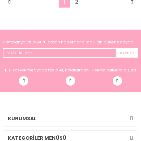
1
2
Kampanya ve duyurulardan haberdar olmak için bültene kayıt ol!
KAYDOL
Bizi sosyal medyada takip et, fırsatlardan ilk senin haberin olsun!
KURUMSAL
KATEGORİLER MENÜSÜ