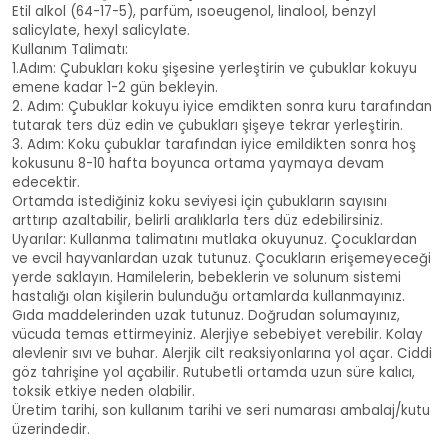
Etil alkol (64-17-5), parfüm, ısoeugenol, linalool, benzyl
salicylate, hexyl salicylate.
Kullanım Talimatı:
1.Adım: Çubukları koku şişesine yerleştirin ve çubuklar kokuyu
emene kadar 1-2 gün bekleyin.
2. Adım: Çubuklar kokuyu iyice emdikten sonra kuru tarafından
tutarak ters düz edin ve çubukları şişeye tekrar yerleştirin.
3. Adım: Koku çubuklar tarafından iyice emildikten sonra hoş
kokusunu 8-10 hafta boyunca ortama yaymaya devam
edecektir.
Ortamda istediğiniz koku seviyesi için çubukların sayısını
arttırıp azaltabilir, belirli aralıklarla ters düz edebilirsiniz.
Uyarılar: Kullanma talimatını mutlaka okuyunuz. Çocuklardan
ve evcil hayvanlardan uzak tutunuz. Çocukların erişemeyeceği
yerde saklayın. Hamilelerin, bebeklerin ve solunum sistemi
hastalığı olan kişilerin bulunduğu ortamlarda kullanmayınız.
Gıda maddelerinden uzak tutunuz. Doğrudan solumayınız,
vücuda temas ettirmeyiniz. Alerjiye sebebiyet verebilir. Kolay
alevlenir sıvı ve buhar. Alerjik cilt reaksiyonlarına yol açar. Ciddi
göz tahrişine yol açabilir. Rutubetli ortamda uzun süre kalıcı,
toksik etkiye neden olabilir.
Üretim tarihi, son kullanım tarihi ve seri numarası ambalaj/kutu
üzerindedir.