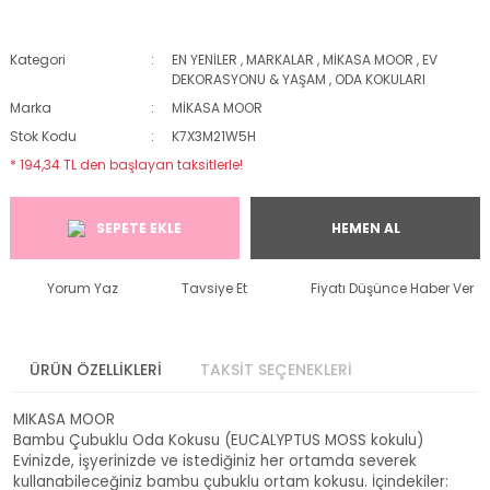
Kategori
EN YENİLER
,
MARKALAR
,
MİKASA MOOR
,
EV
DEKORASYONU & YAŞAM
,
ODA KOKULARI
Marka
MİKASA MOOR
Stok Kodu
K7X3M21W5H
* 194,34 TL den başlayan taksitlerle!
SEPETE EKLE
HEMEN AL
Yorum Yaz
Tavsiye Et
Fiyatı Düşünce Haber Ver
ÜRÜN ÖZELLİKLERİ
TAKSİT SEÇENEKLERİ
MIKASA MOOR
Bambu Çubuklu Oda Kokusu (EUCALYPTUS MOSS kokulu)
Evinizde, işyerinizde ve istediğiniz her ortamda severek
kullanabileceğiniz bambu çubuklu ortam kokusu. İçindekiler: