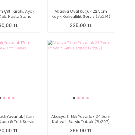
ift Taraflı, Ayaklı
Akasya Oval Küçük 22.5cm
ek, Pasta Standı
Kayık Kahvaltılık Servis (7b214)
(7b141)
30,00 TL
225,00 TL
tıklı Yuvarlak 17cm
Akasya Tırtıklı Yuvarlak 24.5cm
 Kase & Tatlı Servis
Kahvaltı Servis Tabak (7b207)
(7b208)
70,00 TL
365,00 TL