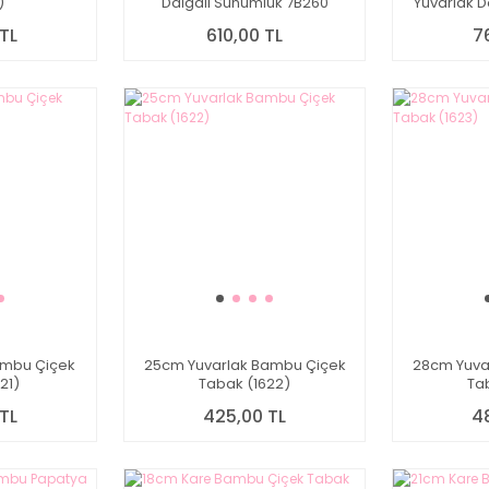
)
Dalgalı Sunumluk 7B260
Yuvarlak 
Peynir
TL
610,00 TL
7
ambu Çiçek
25cm Yuvarlak Bambu Çiçek
28cm Yuva
21)
Tabak (1622)
Ta
TL
425,00 TL
4