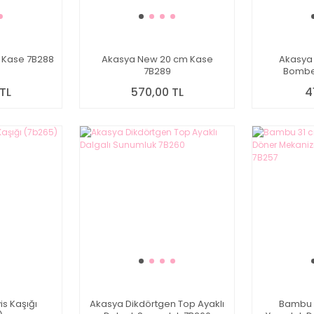
 Kase 7B288
Akasya New 20 cm Kase
Akasya 
7B289
Bombel
TL
570,00 TL
4
is Kaşığı
Akasya Dikdörtgen Top Ayaklı
Bambu 