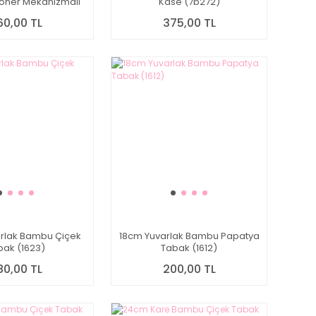
Döner Mekanizmalı
Kase (7b272)
 Tabağı 7B257
60,00 TL
375,00 TL
rlak Bambu Çiçek
18cm Yuvarlak Bambu Papatya
bak (1623)
Tabak (1612)
80,00 TL
200,00 TL