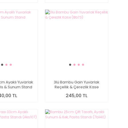
m Ayaklı Yuvarlak
3lü Bambu Gain Yuvarlak
vis & Sunum Stand
Reçellik & Çerezlik Kase
(7b203)
(8b73)
40,00 TL
245,00 TL