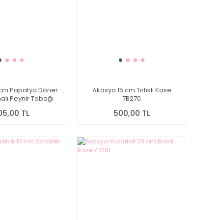
cm Papatya Döner
Akasya 15 cm Tırtıklı Kase
lı Peynir Tabağı
7B270
7B256
05,00 TL
500,00 TL