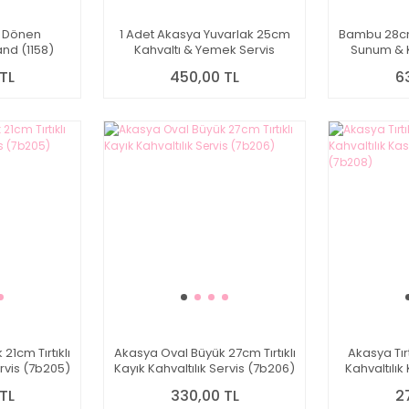
ı Dönen
1 Adet Akasya Yuvarlak 25cm
Bambu 28cm Ç
nd (1158)
Kahvaltı & Yemek Servis
Sunum & K
(7b253)
TL
450,00 TL
6
21cm Tırtıklı
Akasya Oval Büyük 27cm Tırtıklı
Akasya Tır
ervis (7b205)
Kayık Kahvaltılık Servis (7b206)
Kahvaltılık
TL
330,00 TL
2