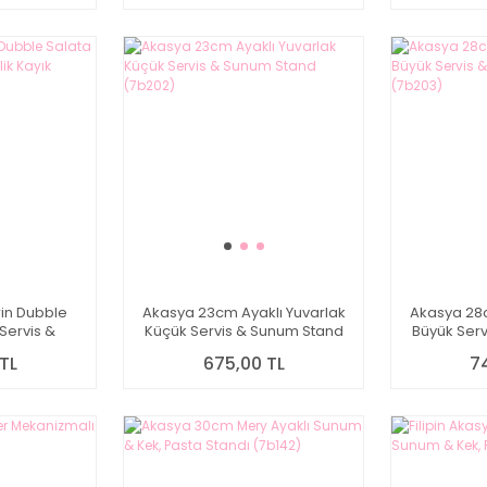
in Dubble
Akasya 23cm Ayaklı Yuvarlak
Akasya 28c
Servis &
Küçük Servis & Sunum Stand
Büyük Ser
 (7b125)
(7b202)
TL
675,00 TL
7