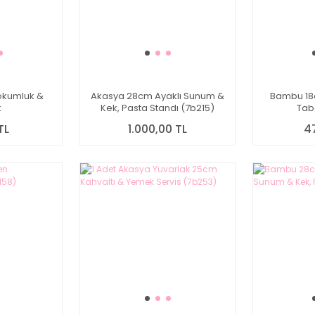
Lokumluk &
Akasya 28cm Ayaklı Sunum &
Bambu 18
k
Kek, Pasta Standı (7b215)
Tab
TL
1.000,00 TL
4