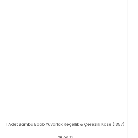
1 Adet Bambu Boob Yuvarlak Reçellik & Çerezlik Kase (1357)
75,00 TL