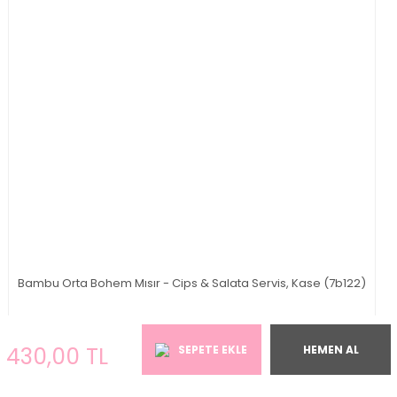
Bambu Orta Bohem Mısır - Cips & Salata Servis, Kase (7b122)
500,00 TL
430,00 TL
SEPETE EKLE
HEMEN AL