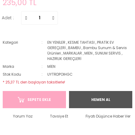
235,00 TL
Adet :
Kategori
EN YENİLER
,
KESME TAHTASI
,
PRATİK EV
GEREÇLERİ
,
BAMBU
,
Bambu Sunum & Servis
Ürünleri
,
MARKALAR
,
MİEN
,
SUNUM SERVİS
,
HAZIRLIK GEREÇLERİ
Marka
MİEN
Stok Kodu
UYTRDPOIHGC
* 25,37 TL den başlayan taksitlerle!
SEPETE EKLE
HEMEN AL
Yorum Yaz
Tavsiye Et
Fiyatı Düşünce Haber Ver