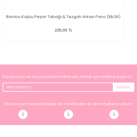
Bambu Kulplu Peynir Tabağı & Tezgah Arkası Pano (8b36)
225,00 TL
Kampanya ve duyurulardan haberdar olmak için bültene kayıt ol!
KAYDOL
Bizi sosyal medyada takip et, fırsatlardan ilk senin haberin olsun!