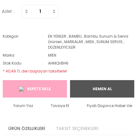
Adet :
Kategori
EN YENİLER
,
BAMBU
,
Bambu Sunum & Servis
Ürünleri
,
MARKALAR
,
MİEN
,
SUNUM SERVİS
,
DÜZENLEYİCİLER
Marka
MİEN
Stok Kodu
AHMQVBH6
* 40,49 TL den başlayan taksitlerle!
SEPETE EKLE
HEMEN AL
Yorum Yaz
Tavsiye Et
Fiyatı Düşünce Haber Ver
ÜRÜN ÖZELLİKLERİ
TAKSİT SEÇENEKLERİ