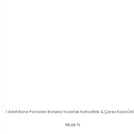
1 Adet Bone Porselen Bonjela Yuvarlak Kahvaltılık & Çerez Kase(40
115,00 TL