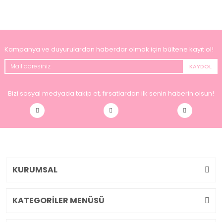
Kampanya ve duyurulardan haberdar olmak için bültene kayıt ol!
KAYDOL
Bizi sosyal medyada takip et, fırsatlardan ilk senin haberin olsun!
KURUMSAL
KATEGORİLER MENÜSÜ