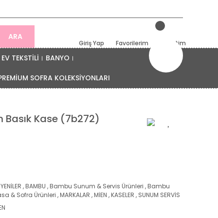
ARA
Giriş Yap
Favorilerim
Sepetim
EV TEKSTİLİ
BANYO
PREMİUM SOFRA KOLEKSİYONLARI
 Basık Kase (7b272)
 YENİLER
,
BAMBU
,
Bambu Sunum & Servis Ürünleri
,
Bambu
sa & Sofra Ürünleri
,
MARKALAR
,
MİEN
,
KASELER
,
SUNUM SERVİS
EN