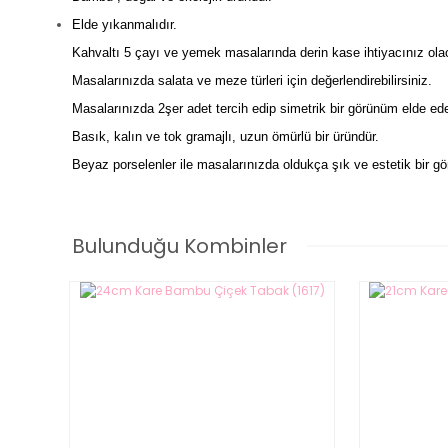
Elde yıkanmalıdır.
Kahvaltı 5 çayı ve yemek masalarında derin kase ihtiyacınız olaca
Masalarınızda salata ve meze türleri için değerlendirebilirsiniz.
Masalarınızda 2şer adet tercih edip simetrik bir görünüm elde edeb
Basık, kalın ve tok gramajlı, uzun ömürlü bir üründür.
Beyaz porselenler ile masalarınızda oldukça şık ve estetik bir 
Bambu Yuvarlak 18cm Basık Kase (7b272)
Bulunduğu Kombinler