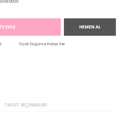
BV6KXM25
TE EKLE
HEMEN AL
t
Fiyatı Düşünce Haber Ver
TAKSİT SEÇENEKLERİ