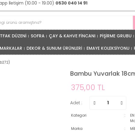
pp İletişim (10.00 - 19.00)
0530 040 14 91
TFAK DÜZENİ
SOFRA
ÇAY & KAHVE FİNCANI
PİŞİRME GRUBU
MARKALAR
DEKOR & SUNUM ÜRÜNLERİ
EMAYE KOLEKSİYONU
b272)
Bambu Yuvarlak 18cm
375,00 TL
Adet :
Kategori
EN
Ma
Marka
Mİ