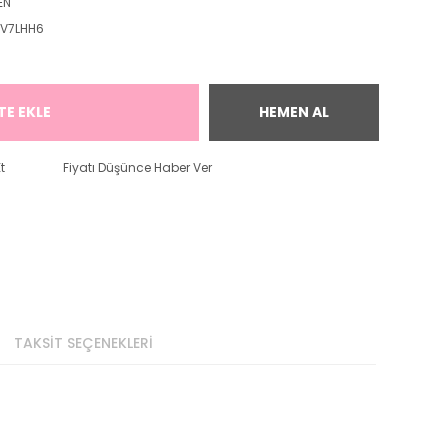
EN
V7LHH6
!
TE EKLE
HEMEN AL
t
Fiyatı Düşünce Haber Ver
TAKSİT SEÇENEKLERİ