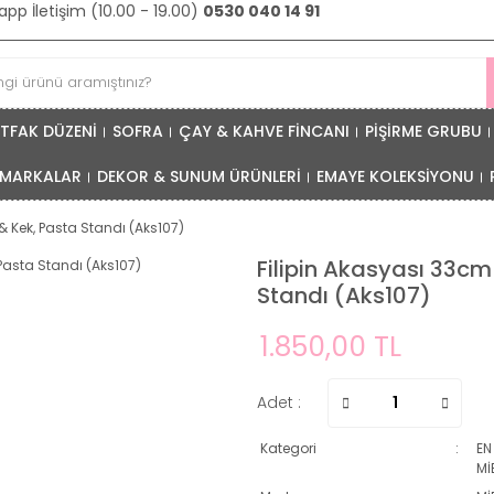
pp İletişim (10.00 - 19.00)
0530 040 14 91
TFAK DÜZENİ
SOFRA
ÇAY & KAHVE FİNCANI
PİŞİRME GRUBU
MARKALAR
DEKOR & SUNUM ÜRÜNLERİ
EMAYE KOLEKSİYONU
 Kek, Pasta Standı (Aks107)
Filipin Akasyası 33c
Standı (Aks107)
1.850,00 TL
Adet :
Kategori
EN
Mİ