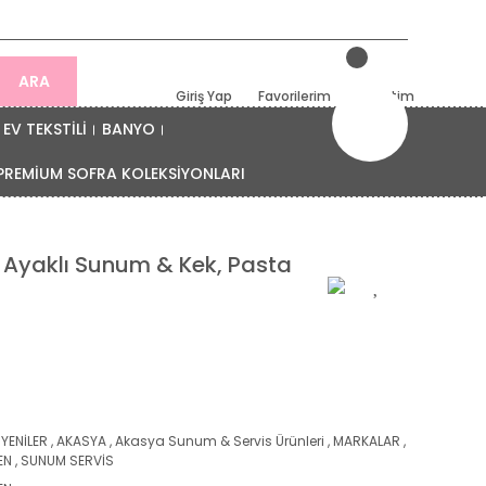
ARA
Giriş Yap
Favorilerim
Sepetim
EV TEKSTİLİ
BANYO
PREMİUM SOFRA KOLEKSİYONLARI
m Ayaklı Sunum & Kek, Pasta
 YENİLER
,
AKASYA
,
Akasya Sunum & Servis Ürünleri
,
MARKALAR
,
EN
,
SUNUM SERVİS