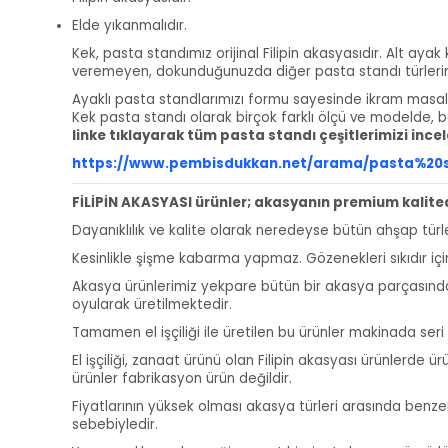
Elde yıkanmalıdır.
Kek, pasta standımız orijinal Filipin akasyasıdır. Alt ayak
veremeyen, dokunduğunuzda diğer pasta standı türlerinden
Ayaklı pasta standlarımızı formu sayesinde ikram masaların
Kek pasta standı olarak birçok farklı ölçü ve modelde, 
linke tıklayarak tüm pasta standı çeşitlerimizi inceleyeb
https://www.pembisdukkan.net/arama/pasta%2
FİLİPİN AKASYASI ürünler; akasyanın premium kalit
Dayanıklılık ve kalite olarak neredeyse bütün ahşap türle
Kesinlikle şişme kabarma yapmaz. Gözenekleri sıkıdır içi
Akasya ürünlerimiz yekpare bütün bir akasya parçasından ü
oyularak üretilmektedir.
Tamamen el işçiliği ile üretilen bu ürünler makinada seri 
El işçiliği, zanaat ürünü olan Filipin akasyası ürünlerde ü
ürünler fabrikasyon ürün değildir.
Fiyatlarının yüksek olması akasya türleri arasında benzer
sebebiyledir.