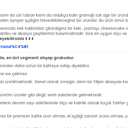
 kısmı da üst taban kısmı da oldukça kalın gramajlı tok ağır bir üründür
 ayrışan işçiliğini hissedebileceğiniz bir üründür. Bu ürün ömür boy
ızda; kek kalıbından çıkardığınız bir keki , pastayı, cheesecake vb ta
bambu ve akasya çeşitlerimiz bulunmaktadır. Size en uygun ölçü ve
ilirsiniz ⬇️ ⬇️ ⬇️
0stand%C4%B1
ede, en üst segment ahşap grubudur.
rinden daha üstün bir kaliteye sahip diyebiliriz.
ne sıvı çekmez.
retilmektedir. Genel olarak örneğin; derin bir Filipin akasyası kase
üretim ürünler gibi değil, sınırlı adetlerde gelmektedir.
rünlerin devam sayı adetlerinde ölçü ve kalınlık olarak küçük farklar 
siz bir premium kalite ürün olması, el işçiliği zanaat ürünü olması,