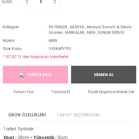
Adet :
Kategori
EN YENİLER
,
AKASYA
,
Akasya Sunum & Servis
Ürünleri
,
MARKALAR
,
MİEN
,
SUNUM SERVİS
Marka
MİEN
Stok Kodu
VXSKAPV7EX
* 107,97 TL den başlayan taksitlerle!
SEPETE EKLE
HEMEN AL
Yorum Yaz
Tavsiye Et
Fiyatı Düşünce Haber Ver
ÜRÜN ÖZELLİKLERİ
TAKSİT SEÇENEKLERİ
1 adet fiyatıdır.
Ebat :
28cm
- Yükseklik :
10cm