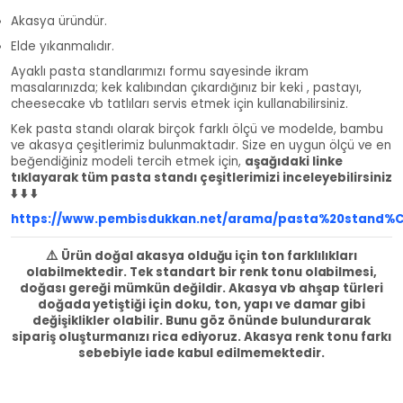
Akasya üründür.
Elde yıkanmalıdır.
Ayaklı pasta standlarımızı formu sayesinde ikram
masalarınızda; kek kalıbından çıkardığınız bir keki , pastayı,
cheesecake vb tatlıları servis etmek için kullanabilirsiniz.
Kek pasta standı olarak birçok farklı ölçü ve modelde, bambu
ve akasya çeşitlerimiz bulunmaktadır. Size en uygun ölçü ve en
beğendiğiniz modeli tercih etmek için,
aşağıdaki linke
tıklayarak tüm pasta standı çeşitlerimizi inceleyebilirsiniz
⬇️ ⬇️ ⬇️
https://www.pembisdukkan.net/arama/pasta%20stand%
⚠️
Ürün doğal akasya olduğu için ton farklılıkları
olabilmektedir. Tek standart bir renk tonu olabilmesi,
doğası gereği mümkün değildir. Akasya vb ahşap türleri
doğada yetiştiği için doku, ton, yapı ve damar gibi
değişiklikler olabilir. Bunu göz önünde bulundurarak
sipariş oluşturmanızı rica ediyoruz. Akasya renk tonu farkı
sebebiyle iade kabul edilmemektedir.