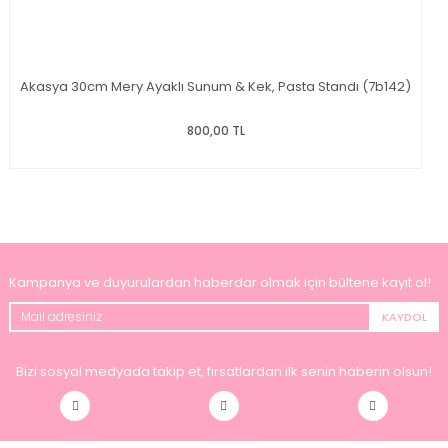
Akasya 30cm Mery Ayaklı Sunum & Kek, Pasta Standı (7b142)
800,00 TL
Kampanya ve duyurulardan haberdar olmak için bültene kayıt ol!
KAYDOL
Bizi sosyal medyada takip et, fırsatlardan ilk senin haberin olsun!