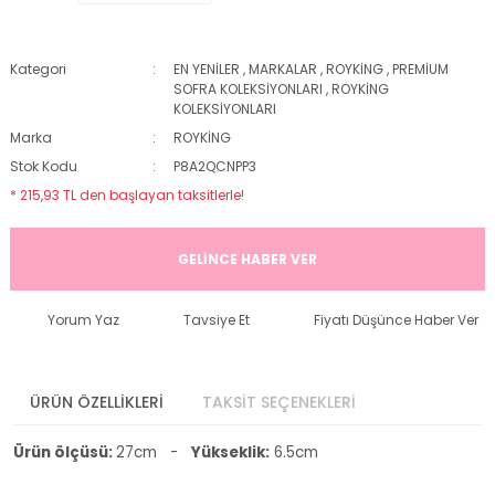
Kategori
EN YENİLER
,
MARKALAR
,
ROYKİNG
,
PREMİUM
SOFRA KOLEKSİYONLARI
,
ROYKİNG
KOLEKSİYONLARI
Marka
ROYKİNG
Stok Kodu
P8A2QCNPP3
* 215,93 TL den başlayan taksitlerle!
GELİNCE HABER VER
Yorum Yaz
Tavsiye Et
Fiyatı Düşünce Haber Ver
ÜRÜN ÖZELLİKLERİ
TAKSİT SEÇENEKLERİ
Ürün ölçüsü:
27cm -
Yükseklik:
6.5cm