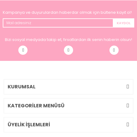
Kampanya ve duyurulardan haberdar olmak için bültene kayıt ol!
KAYDOL
Bizi sosyal medyada takip et, fırsatlardan ilk senin haberin olsun!
KURUMSAL
KATEGORİLER MENÜSÜ
ÜYELİK İŞLEMLERİ