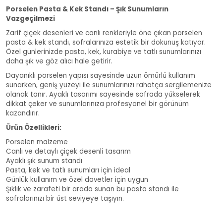
Porselen Pasta & Kek Standı – Şık Sunumların
Vazgeçilmezi
Zarif çiçek desenleri ve canlı renkleriyle öne çıkan porselen
pasta & kek standı, sofralarınıza estetik bir dokunuş katıyor.
Özel günlerinizde pasta, kek, kurabiye ve tatlı sunumlarınızı
daha şık ve göz alıcı hale getirir.
Dayanıklı porselen yapısı sayesinde uzun ömürlü kullanım
sunarken, geniş yüzeyi ile sunumlarınızı rahatça sergilemenize
olanak tanır. Ayaklı tasarımı sayesinde sofrada yükselerek
dikkat çeker ve sunumlarınıza profesyonel bir görünüm
kazandırır.
Ürün Özellikleri:
Porselen malzeme
Canlı ve detaylı çiçek desenli tasarım
Ayaklı şık sunum standı
Pasta, kek ve tatlı sunumları için ideal
Günlük kullanım ve özel davetler için uygun
Şıklık ve zarafeti bir arada sunan bu pasta standı ile
sofralarınızı bir üst seviyeye taşıyın.
Flower Of Life Ayaklı Pasta Standı (005)