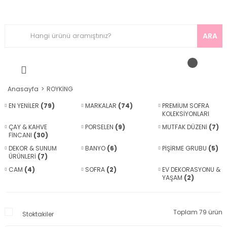
ARA
Anasayfa
ROYKİNG
EN YENİLER
(79)
MARKALAR
(74)
PREMİUM SOFRA
KOLEKSİYONLARI
(74)
ÇAY & KAHVE
PORSELEN
(9)
MUTFAK DÜZENİ
(7)
FİNCANI
(30)
DEKOR & SUNUM
BANYO
(6)
PİŞİRME GRUBU
(5)
ÜRÜNLERİ
(7)
CAM
(4)
SOFRA
(2)
EV DEKORASYONU &
YAŞAM
(2)
Toplam 79 ürün
Stoktakiler