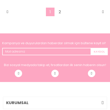
1
2
Kampanya ve duyurulardan haberdar olmak için bültene kayıt ol!
KAYDOL
Bizi sosyal medyada takip et, fırsatlardan ilk senin haberin olsun!
KURUMSAL