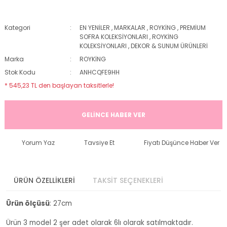
Kategori
EN YENİLER
,
MARKALAR
,
ROYKİNG
,
PREMİUM
SOFRA KOLEKSİYONLARI
,
ROYKİNG
KOLEKSİYONLARI
,
DEKOR & SUNUM ÜRÜNLERİ
Marka
ROYKİNG
Stok Kodu
ANHCQFE9HH
* 545,23 TL den başlayan taksitlerle!
GELİNCE HABER VER
Yorum Yaz
Tavsiye Et
Fiyatı Düşünce Haber Ver
ÜRÜN ÖZELLİKLERİ
TAKSİT SEÇENEKLERİ
Ürün ölçüsü
: 27cm
Ürün 3 model 2 şer adet olarak 6lı olarak satılmaktadır.