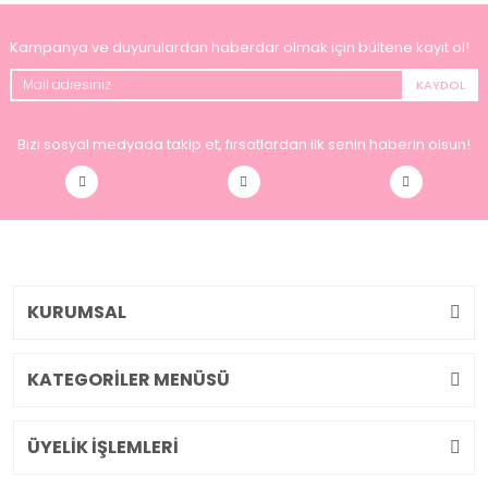
Kampanya ve duyurulardan haberdar olmak için bültene kayıt ol!
KAYDOL
Bizi sosyal medyada takip et, fırsatlardan ilk senin haberin olsun!
KURUMSAL
KATEGORİLER MENÜSÜ
ÜYELİK İŞLEMLERİ