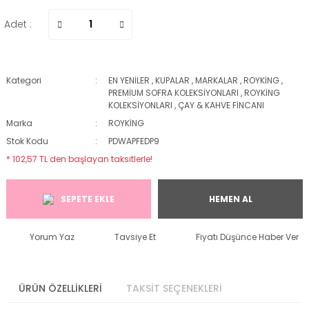
Adet :
Kategori
EN YENİLER
,
KUPALAR
,
MARKALAR
,
ROYKİNG
,
PREMİUM SOFRA KOLEKSİYONLARI
,
ROYKİNG
KOLEKSİYONLARI
,
ÇAY & KAHVE FİNCANI
Marka
ROYKİNG
Stok Kodu
PDWAPFEDP9
* 102,57 TL den başlayan taksitlerle!
SEPETE EKLE
HEMEN AL
Yorum Yaz
Tavsiye Et
Fiyatı Düşünce Haber Ver
ÜRÜN ÖZELLİKLERİ
TAKSİT SEÇENEKLERİ