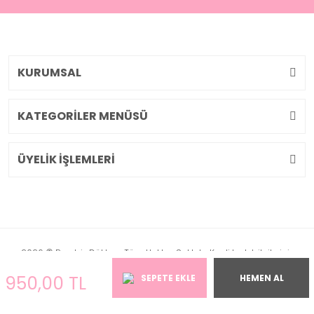
KURUMSAL
KATEGORİLER MENÜSÜ
ÜYELİK İŞLEMLERİ
2026 © Pembiş Dükkan. Tüm Hakları Saklıdır. Kredi kartı bilgileriniz
256bit SSL sertifikası ile korunmaktadır.
950,00 TL
SEPETE EKLE
HEMEN AL
ile
ideasoft
e-