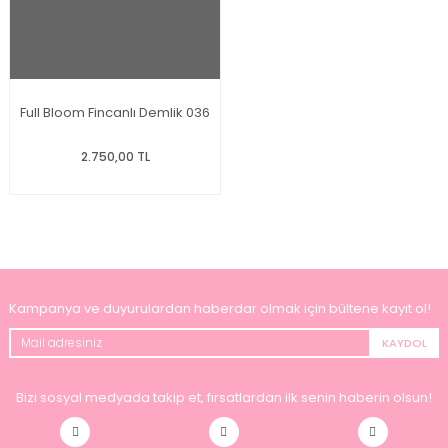
Full Bloom Fincanlı Demlik 036
2.750,00 TL
Kampanya ve duyurulardan haberdar olmak için bültene kayıt ol!
KAYDOL
Bizi sosyal medyada takip et, fırsatlardan ilk senin haberin olsun!